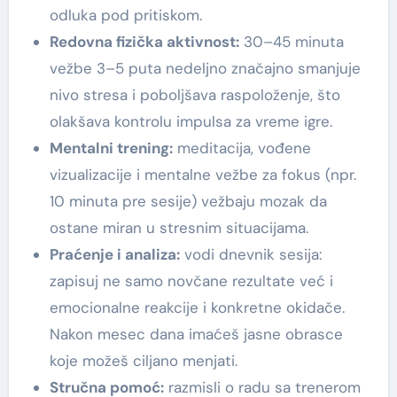
odluka pod pritiskom.
Redovna fizička aktivnost:
30–45 minuta
vežbe 3–5 puta nedeljno značajno smanjuje
nivo stresa i poboljšava raspoloženje, što
olakšava kontrolu impulsa za vreme igre.
Mentalni trening:
meditacija, vođene
vizualizacije i mentalne vežbe za fokus (npr.
10 minuta pre sesije) vežbaju mozak da
ostane miran u stresnim situacijama.
Praćenje i analiza:
vodi dnevnik sesija:
zapisuj ne samo novčane rezultate već i
emocionalne reakcije i konkretne okidače.
Nakon mesec dana imaćeš jasne obrasce
koje možeš ciljano menjati.
Stručna pomoć:
razmisli o radu sa trenerom