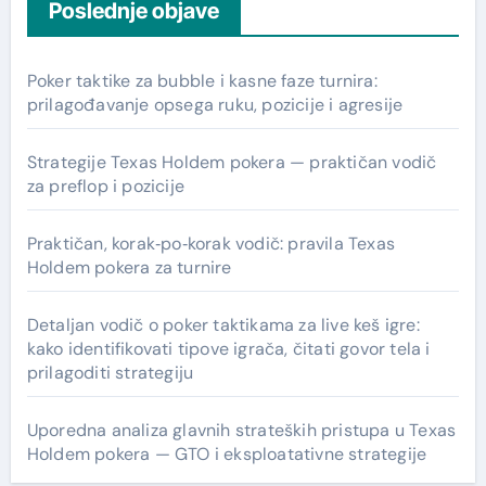
c
Poslednje objave
h
f
Poker taktike za bubble i kasne faze turnira:
o
prilagođavanje opsega ruku, pozicije i agresije
r
:
Strategije Texas Holdem pokera — praktičan vodič
za preflop i pozicije
Praktičan, korak‑po‑korak vodič: pravila Texas
Holdem pokera za turnire
Detaljan vodič o poker taktikama za live keš igre:
kako identifikovati tipove igrača, čitati govor tela i
prilagoditi strategiju
Uporedna analiza glavnih strateških pristupa u Texas
Holdem pokera — GTO i eksploatativne strategije