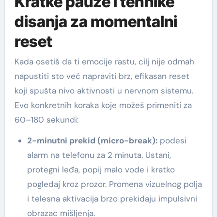
Kratke pauze i tehnike
disanja za momentalni
reset
Kada osetiš da ti emocije rastu, cilj nije odmah
napustiti sto već napraviti brz, efikasan reset
koji spušta nivo aktivnosti u nervnom sistemu.
Evo konkretnih koraka koje možeš primeniti za
60–180 sekundi:
2-minutni prekid (micro-break):
podesi
alarm na telefonu za 2 minuta. Ustani,
protegni leđa, popij malo vode i kratko
pogledaj kroz prozor. Promena vizuelnog polja
i telesna aktivacija brzo prekidaju impulsivni
obrazac mišljenja.