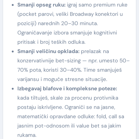
Smanji opseg ruku:
igraj samo premium ruke
(pocket parovi, veliki Broadway konektori u
poziciji) narednih 20–30 minuta.
Ograničavanje izbora smanjuje kognitivni
pritisak i broj teških odluka.
Smanji veličinu opklada:
prelazak na
konzervativnije bet-sizing — npr. umesto 50–
70% pota, koristi 30–40%. Time smanjuješ
varijansu i moguće stresne situacije.
Izbegavaj blafove i kompleksne poteze:
kada tiltuješ, skale za procenu protivnika
postaju iskrivljene. Ograniči se na jasne,
matematički opravdane odluke: fold, call sa
jasnim pot-odnosom ili value bet sa jakim
rukama.