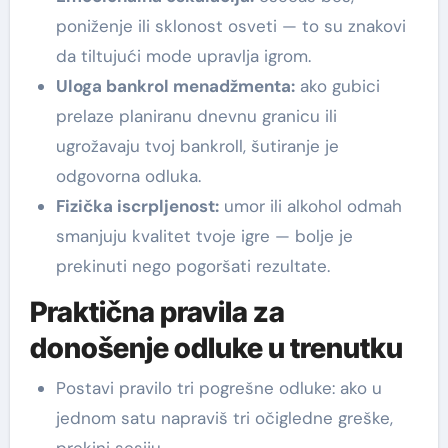
poniženje ili sklonost osveti — to su znakovi
da tiltujući mode upravlja igrom.
Uloga bankrol menadžmenta:
ako gubici
prelaze planiranu dnevnu granicu ili
ugrožavaju tvoj bankroll, šutiranje je
odgovorna odluka.
Fizička iscrpljenost:
umor ili alkohol odmah
smanjuju kvalitet tvoje igre — bolje je
prekinuti nego pogoršati rezultate.
Praktična pravila za
donošenje odluke u trenutku
Postavi pravilo tri pogrešne odluke: ako u
jednom satu napraviš tri očigledne greške,
prekini sesiju.