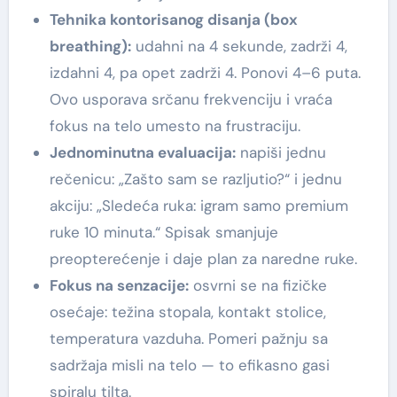
Tehnika kontorisanog disanja (box
breathing):
udahni na 4 sekunde, zadrži 4,
izdahni 4, pa opet zadrži 4. Ponovi 4–6 puta.
Ovo usporava srčanu frekvenciju i vraća
fokus na telo umesto na frustraciju.
Jednominutna evaluacija:
napiši jednu
rečenicu: „Zašto sam se razljutio?“ i jednu
akciju: „Sledeća ruka: igram samo premium
ruke 10 minuta.“ Spisak smanjuje
preopterećenje i daje plan za naredne ruke.
Fokus na senzacije:
osvrni se na fizičke
osećaje: težina stopala, kontakt stolice,
temperatura vazduha. Pomeri pažnju sa
sadržaja misli na telo — to efikasno gasi
spiralu tilta.