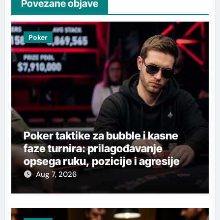
Povezane objave
Poker
Poker taktike za bubble i kasne
faze turnira: prilagođavanje
opsega ruku, pozicije i agresije
Aug 7, 2026