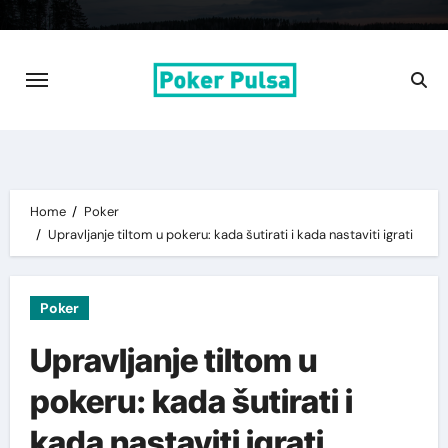
Skip
to
content
Home
Poker
Upravljanje tiltom u pokeru: kada šutirati i kada nastaviti igrati
Poker
Upravljanje tiltom u
pokeru: kada šutirati i
kada nastaviti igrati