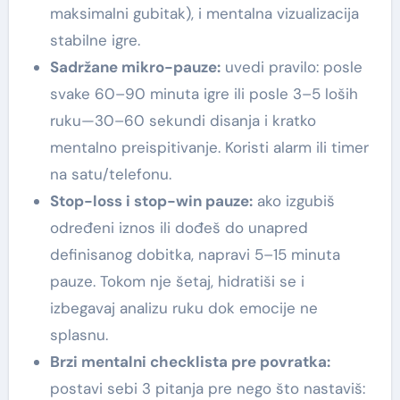
maksimalni gubitak), i mentalna vizualizacija
stabilne igre.
Sadržane mikro-pauze:
uvedi pravilo: posle
svake 60–90 minuta igre ili posle 3–5 loših
ruku—30–60 sekundi disanja i kratko
mentalno preispitivanje. Koristi alarm ili timer
na satu/telefonu.
Stop-loss i stop-win pauze:
ako izgubiš
određeni iznos ili dođeš do unapred
definisanog dobitka, napravi 5–15 minuta
pauze. Tokom nje šetaj, hidratiši se i
izbegavaj analizu ruku dok emocije ne
splasnu.
Brzi mentalni checklista pre povratka:
postavi sebi 3 pitanja pre nego što nastaviš: