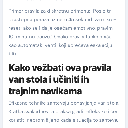
Primer pravila za diskretnu primenu: “Posle tri
uzastopna poraza uzmem 45 sekundi za mikro-
reset; ako se i dalje osećam emotivno, pravim
10-minutnu pauzu.” Ovako pravila funkcionišu
kao automatski ventil koji sprečava eskalaciju
tilta.
Kako vežbati ova pravila
van stola i učiniti ih
trajnim navikama
Efikasne tehnike zahtevaju ponavljanje van stola.
Kratka svakodnevna praksa gradi refleks koji ćeš
koristiti nepromišljeno kada situacija to zahteva.