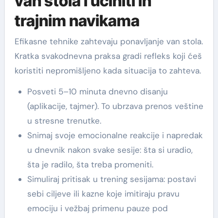
van stola i učiniti ih
trajnim navikama
Efikasne tehnike zahtevaju ponavljanje van stola.
Kratka svakodnevna praksa gradi refleks koji ćeš
koristiti nepromišljeno kada situacija to zahteva.
Posveti 5–10 minuta dnevno disanju
(aplikacije, tajmer). To ubrzava prenos veštine
u stresne trenutke.
Snimaj svoje emocionalne reakcije i napredak
u dnevnik nakon svake sesije: šta si uradio,
šta je radilo, šta treba promeniti.
Simuliraj pritisak u trening sesijama: postavi
sebi ciljeve ili kazne koje imitiraju pravu
emociju i vežbaj primenu pauze pod