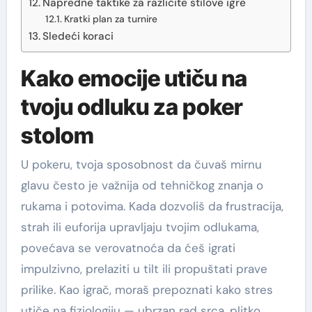
Napredne taktike za različite stilove igre
Kratki plan za turnire
Sledeći koraci
Kako emocije utiču na
tvoju odluku za poker
stolom
U pokeru, tvoja sposobnost da čuvaš mirnu
glavu često je važnija od tehničkog znanja o
rukama i potovima. Kada dozvoliš da frustracija,
strah ili euforija upravljaju tvojim odlukama,
povećava se verovatnoća da ćeš igrati
impulzivno, prelaziti u tilt ili propuštati prave
prilike. Kao igrač, moraš prepoznati kako stres
utiče na fiziologiju — ubrzan rad srca, plitko