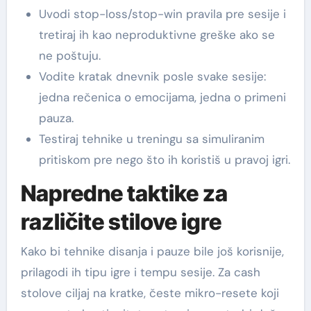
Uvodi stop-loss/stop-win pravila pre sesije i
tretiraj ih kao neproduktivne greške ako se
ne poštuju.
Vodite kratak dnevnik posle svake sesije:
jedna rečenica o emocijama, jedna o primeni
pauza.
Testiraj tehnike u treningu sa simuliranim
pritiskom pre nego što ih koristiš u pravoj igri.
Napredne taktike za
različite stilove igre
Kako bi tehnike disanja i pauze bile još korisnije,
prilagodi ih tipu igre i tempu sesije. Za cash
stolove ciljaj na kratke, česte mikro-resete koji