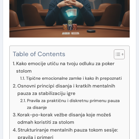
Table of Contents
Kako emocije utiču na tvoju odluku za poker
stolom
Tipične emocionalne zamke i kako ih prepoznati
Osnovni principi disanja i kratkih mentalnih
pauza za stabilizaciju igre
Pravila za praktičnu i diskretnu primenu pauza
za disanje
Korak-po-korak vežbe disanja koje možeš
odmah koristiti za stolom
Strukturiranje mentalnih pauza tokom sesije:
pravila i primeri