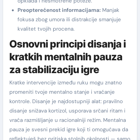
opklada i nesmotrene poteze.
Preopterećenost informacijama:
Manjak
fokusa zbog umora ili distrakcije smanjuje
kvalitet tvojih procena.
Osnovni principi disanja i
kratkih mentalnih pauza
za stabilizaciju igre
Kratke intervencije između ruku mogu znatno
promeniti tvoje mentalno stanje i vraćanje
kontrole. Disanje je najdostupniji alat: pravilno
disanje snižava kortizol, usporava srčani ritam i
vraća razmišljanje u racionalniji režim. Mentalna
pauza je svesni prekid igre koji ti omogućava da
reflektuješ bez pritiska stolnih okolnosti — samo