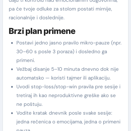
daju ti kontrolu nad emocionalnim odgovorima,
pa će tvoje odluke za stolom postati mirnije,
racionalnije i doslednije.
Brzi plan primene
Postavi jedno jasno pravilo mikro-pauze (npr.
30–60 s posle 3 poraza) i dosledno ga
primeni.
Vežbaj disanje 5–10 minuta dnevno dok nije
automatsko — koristi tajmer ili aplikaciju.
Uvodi stop-loss/stop-win pravila pre sesije i
tretiraj ih kao neproduktivne greške ako se
ne poštuju.
Vodite kratak dnevnik posle svake sesije:
jedna rečenica o emocijama, jedna o primeni
pauza.