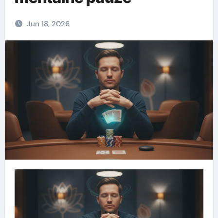
Jun 18, 2026