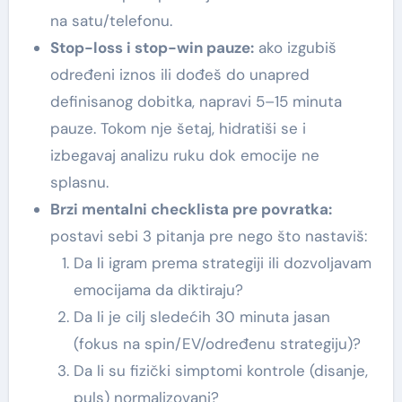
na satu/telefonu.
Stop-loss i stop-win pauze:
ako izgubiš
određeni iznos ili dođeš do unapred
definisanog dobitka, napravi 5–15 minuta
pauze. Tokom nje šetaj, hidratiši se i
izbegavaj analizu ruku dok emocije ne
splasnu.
Brzi mentalni checklista pre povratka:
postavi sebi 3 pitanja pre nego što nastaviš:
Da li igram prema strategiji ili dozvoljavam
emocijama da diktiraju?
Da li je cilj sledećih 30 minuta jasan
(fokus na spin/EV/određenu strategiju)?
Da li su fizički simptomi kontrole (disanje,
puls) normalizovani?