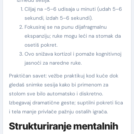
između sesija:
Ciljaj na ~5–6 udisaja u minuti (udah 5–6
sekundi, izdah 5–6 sekundi).
Fokusiraj se na punu dijafragmalnu
ekspanziju; ruke mogu leći na stomak da
osetiš pokret.
Ovo snižava kortizol i pomaže kognitivnoj
jasnoći za naredne ruke.
Praktičan savet: vežbe praktikuј kod kuće dok
gledaš snimke sesija kako bi primenom za
stolom sve bilo automatsko i diskretno.
Izbegavaj dramatične geste; suptilni pokreti lica
i tela manje privlače pažnju ostalih igrača.
Strukturiranje mentalnih