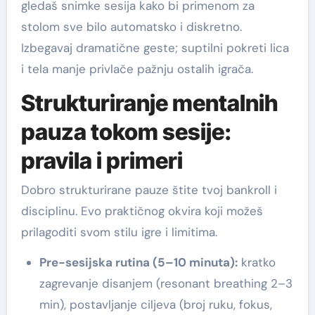
gledaš snimke sesija kako bi primenom za
stolom sve bilo automatsko i diskretno.
Izbegavaj dramatične geste; suptilni pokreti lica
i tela manje privlače pažnju ostalih igrača.
Strukturiranje mentalnih
pauza tokom sesije:
pravila i primeri
Dobro strukturirane pauze štite tvoj bankroll i
disciplinu. Evo praktičnog okvira koji možeš
prilagoditi svom stilu igre i limitima.
Pre-sesijska rutina (5–10 minuta):
kratko
zagrevanje disanjem (resonant breathing 2–3
min), postavljanje ciljeva (broj ruku, fokus,