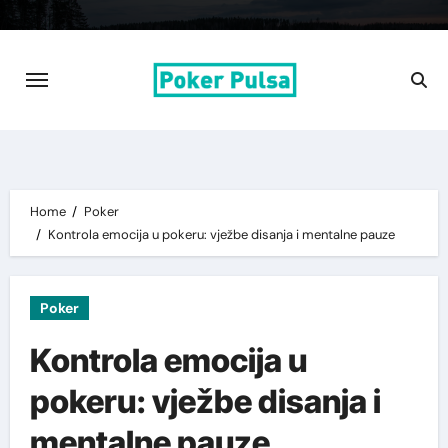
Skip
to
content
Home
Poker
Kontrola emocija u pokeru: vježbe disanja i mentalne pauze
Poker
Kontrola emocija u
pokeru: vježbe disanja i
mentalne pauze