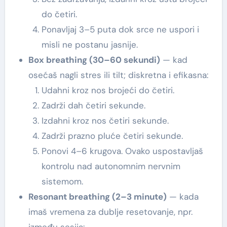
do četiri.
Ponavljaj 3–5 puta dok srce ne uspori i
misli ne postanu jasnije.
Box breathing (30–60 sekundi)
— kad
osećaš nagli stres ili tilt; diskretna i efikasna:
Udahni kroz nos brojeći do četiri.
Zadrži dah četiri sekunde.
Izdahni kroz nos četiri sekunde.
Zadrži prazno pluće četiri sekunde.
Ponovi 4–6 krugova. Ovako uspostavljaš
kontrolu nad autonomnim nervnim
sistemom.
Resonant breathing (2–3 minute)
— kada
imaš vremena za dublje resetovanje, npr.