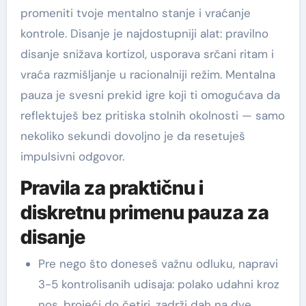
promeniti tvoje mentalno stanje i vraćanje
kontrole. Disanje je najdostupniji alat: pravilno
disanje snižava kortizol, usporava srčani ritam i
vraća razmišljanje u racionalniji režim. Mentalna
pauza je svesni prekid igre koji ti omogućava da
reflektuješ bez pritiska stolnih okolnosti — samo
nekoliko sekundi dovoljno je da resetuješ
impulsivni odgovor.
Pravila za praktičnu i
diskretnu primenu pauza za
disanje
Pre nego što doneseš važnu odluku, napravi
3-5 kontrolisanih udisaja: polako udahni kroz
nos, brojeći do četiri, zadrži dah na dve