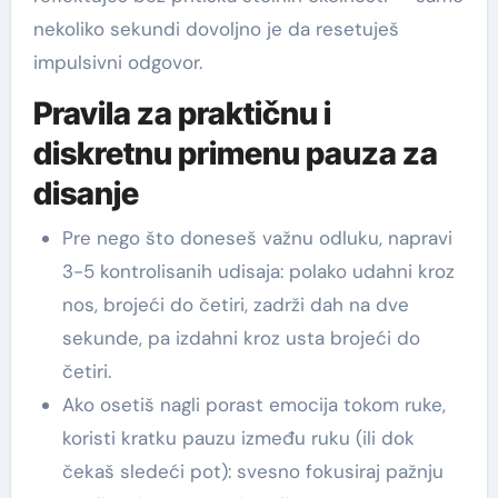
nekoliko sekundi dovoljno je da resetuješ
impulsivni odgovor.
Pravila za praktičnu i
diskretnu primenu pauza za
disanje
Pre nego što doneseš važnu odluku, napravi
3-5 kontrolisanih udisaja: polako udahni kroz
nos, brojeći do četiri, zadrži dah na dve
sekunde, pa izdahni kroz usta brojeći do
četiri.
Ako osetiš nagli porast emocija tokom ruke,
koristi kratku pauzu između ruku (ili dok
čekaš sledeći pot): svesno fokusiraj pažnju