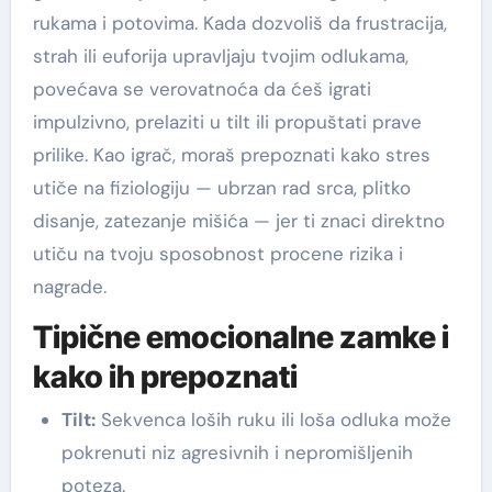
rukama i potovima. Kada dozvoliš da frustracija,
strah ili euforija upravljaju tvojim odlukama,
povećava se verovatnoća da ćeš igrati
impulzivno, prelaziti u tilt ili propuštati prave
prilike. Kao igrač, moraš prepoznati kako stres
utiče na fiziologiju — ubrzan rad srca, plitko
disanje, zatezanje mišića — jer ti znaci direktno
utiču na tvoju sposobnost procene rizika i
nagrade.
Tipične emocionalne zamke i
kako ih prepoznati
Tilt:
Sekvenca loših ruku ili loša odluka može
pokrenuti niz agresivnih i nepromišljenih
poteza.