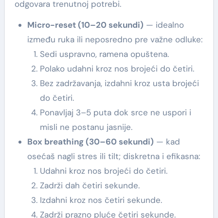
odgovara trenutnoj potrebi.
Micro-reset (10–20 sekundi)
— idealno
između ruka ili neposredno pre važne odluke:
Sedi uspravno, ramena opuštena.
Polako udahni kroz nos brojeći do četiri.
Bez zadržavanja, izdahni kroz usta brojeći
do četiri.
Ponavljaj 3–5 puta dok srce ne uspori i
misli ne postanu jasnije.
Box breathing (30–60 sekundi)
— kad
osećaš nagli stres ili tilt; diskretna i efikasna:
Udahni kroz nos brojeći do četiri.
Zadrži dah četiri sekunde.
Izdahni kroz nos četiri sekunde.
Zadrži prazno pluće četiri sekunde.