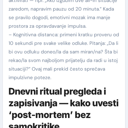
aktivirati — npr. „Ako izgubim dve all-in situacije
zaredom, napravim pauzu od 20 minuta.“ Kada
se pravilo dogodi, emotivni mozak ima manje
prostora za opravdavanje impulsa.
– Kognitivna distanca: primeni kratku proveru od
10 sekundi pre svake velike odluke. Pitanja: „Da li
bi ovu odluku doneo/la da sam miran/na? Šta bi
rekao/la svom najboljom prijatelju da radi u istoj
situaciji?“ Ovaj mali prekid često sprečava
impulzivne poteze.
Dnevni ritual pregleda i
zapisivanja — kako uvesti
‘post-mortem’ bez
samokritike