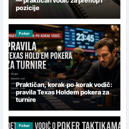
— praktičan vodič za preflop i
pozicije
Poker
Praktičan, korak‑po‑korak vodič:
pravila Texas Holdem pokera za
turnire
Poker