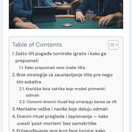
Table of Contents
Zašto tilt pogađa turnirske igrače i kako ga
prepoznati
Kako prepoznaš rane znake tilta
Brze strategije za zaustavljanje tilta pre nego
što eskalira
Kratička lista taktika koje možeš primeniti
odmah
Osnovni dnevni rituali koji smanjuju šanse za tilt
Mentalne vežbe i navike koje deluju odmah
Dnevni ritual pregleda i zapisivanja — kako
uvesti ‘post-mortem’ bez samokritike
Prilagođavanje igre kroz faze turnira: kako