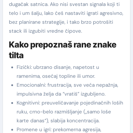
dugačak satnica. Ako nisi svestan signala koji ti
telo i um šalju, lako ćeš nastaviti igrati agresivno,
bez planirane strategije, i tako brzo potrošiti
stack ili izgubiti vredne čipove.
Kako prepoznaš rane znake
tilta
Fizički: ubrzano disanje, napetost u
ramenima, osećaj topline ili umor.
Emocionalni: frustracija, sve veća nepažnja,
impulsivna želja da “vratiš” izgubljeno.
Kognitivni: preuveličavanje pojedinačnih loših
ruku, crno-belo razmišljanje („samo loše
karte danas“), slabija koncentracija.
Promene u igri: prekomerna agresija,