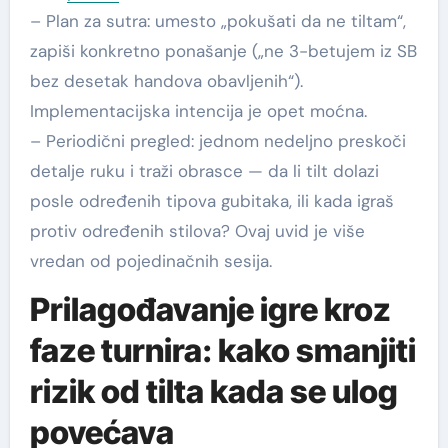
– Plan za sutra: umesto „pokušati da ne tiltam“,
zapiši konkretno ponašanje („ne 3-betujem iz SB
bez desetak handova obavljenih“).
Implementacijska intencija je opet moćna.
– Periodični pregled: jednom nedeljno preskoči
detalje ruku i traži obrasce — da li tilt dolazi
posle određenih tipova gubitaka, ili kada igraš
protiv određenih stilova? Ovaj uvid je više
vredan od pojedinačnih sesija.
Prilagođavanje igre kroz
faze turnira: kako smanjiti
rizik od tilta kada se ulog
povećava