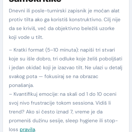
Dnevni ili posle-turnirski zapisnik je moćan alat
protiv tilta ako ga koristiš konstruktivno. Cilj nije
da se kriviš, već da objektivno beležiš uzorke
koji vode u tilt.
– Kratki format (5–10 minuta): napiši tri stvari
koje su išle dobro, tri odluke koje želiš poboljšati
i jedan okidač koji je izazvao tilt. Ne ulazi u detalj
svakog pota — fokusiraj se na obrazac
ponašanja.
– Kvantifikuj emocije: na skali od 1 do 10 oceni
svoj nivo frustracije tokom sessiona. Vidiš li
trend? Ako si često iznad 7, vreme je da
promeniš dužinu sesije, sleep hygiene ili stop-
loss
pravila
.