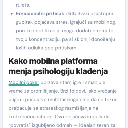
ruleta.
Emocionalni pritisak i tilt:
Svaki uzastopni
gubitak pojačava stres. Igrajući sa mobilnog,
poruke i notifikacije mogu dodatno remete
tvoju koncentraciju, pa si skloniji donošenju
loših odluka pod pritiskom.
Kako mobilna platforma
menja psihologiju klađenja
Mobilni poker
ubrzava ritam igre i smanjuje
vreme za promišljanje. Brzi foldovi, lako vraćanje
u igru i prisustvo multitaskinga čine da se fokus
prebacuje sa strateškog razmišljanja na
kratkoročne ishode. Ovo pojačava impuls da
“povratiš” izgubljeno odmah — idealan teren za