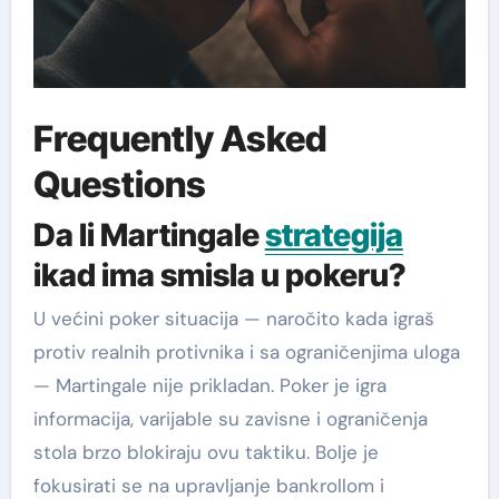
Frequently Asked
Questions
Da li Martingale
strategija
ikad ima smisla u pokeru?
U većini poker situacija — naročito kada igraš
protiv realnih protivnika i sa ograničenjima uloga
— Martingale nije prikladan. Poker je igra
informacija, varijable su zavisne i ograničenja
stola brzo blokiraju ovu taktiku. Bolje je
fokusirati se na upravljanje bankrollom i