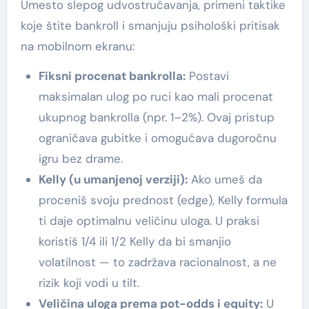
Umesto slepog udvostručavanja, primeni taktike
koje štite bankroll i smanjuju psihološki pritisak
na mobilnom ekranu:
Fiksni procenat bankrolla:
Postavi
maksimalan ulog po ruci kao mali procenat
ukupnog bankrolla (npr. 1–2%). Ovaj pristup
ograničava gubitke i omogućava dugoročnu
igru bez drame.
Kelly (u umanjenoj verziji):
Ako umeš da
proceniš svoju prednost (edge), Kelly formula
ti daje optimalnu veličinu uloga. U praksi
koristiš 1/4 ili 1/2 Kelly da bi smanjio
volatilnost — to zadržava racionalnost, a ne
rizik koji vodi u tilt.
Veličina uloga prema pot-odds i equity:
U