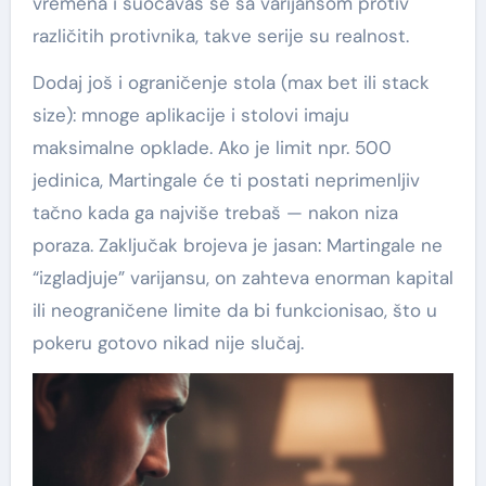
vremena i suočavaš se sa varijansom protiv
različitih protivnika, takve serije su realnost.
Dodaj još i ograničenje stola (max bet ili stack
size): mnoge aplikacije i stolovi imaju
maksimalne opklade. Ako je limit npr. 500
jedinica, Martingale će ti postati neprimenljiv
tačno kada ga najviše trebaš — nakon niza
poraza. Zaključak brojeva je jasan: Martingale ne
“izgladjuje” varijansu, on zahteva enorman kapital
ili neograničene limite da bi funkcionisao, što u
pokeru gotovo nikad nije slučaj.