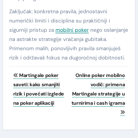
Zaključak: konkretna pravila, jednostavni
numerički limiti i disciplina su praktičniji i
sigurniji pristup za
mobilni poker
nego oslanjanje
na astrakte strategije vraćanja gubitaka.
Primenom malih, ponovljivih pravila smanjuješ
rizik i održavaš fokus na dugoročnoj dobitnosti.
Post
Martingale poker
Online poker mobilno
navigation
saveti: kako smanjiti
vodič: primena
rizik i povećati izglede
Martingale strategije u
na poker aplikaciji
turnirima i cash igrama