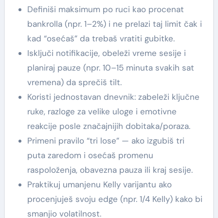
Definiši maksimum po ruci kao procenat
bankrolla (npr. 1–2%) i ne prelazi taj limit čak i
kad “osećaš” da trebaš vratiti gubitke.
Isključi notifikacije, obeleži vreme sesije i
planiraj pauze (npr. 10–15 minuta svakih sat
vremena) da sprečiš tilt.
Koristi jednostavan dnevnik: zabeleži ključne
ruke, razloge za velike uloge i emotivne
reakcije posle značajnijih dobitaka/poraza.
Primeni pravilo “tri lose” — ako izgubiš tri
puta zaredom i osećaš promenu
raspoloženja, obavezna pauza ili kraj sesije.
Praktikuj umanjenu Kelly varijantu ako
procenjuješ svoju edge (npr. 1/4 Kelly) kako bi
smanjio volatilnost.