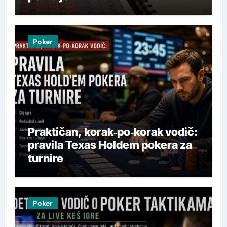
Poker
Praktičan, korak‑po‑korak vodič:
pravila Texas Holdem pokera za
turnire
Poker