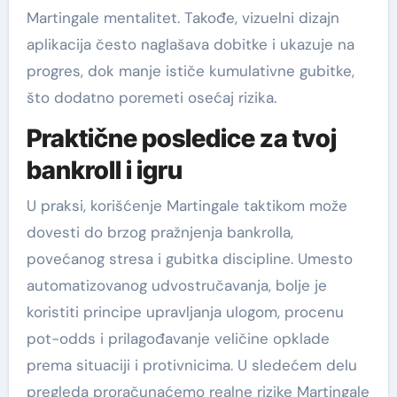
Martingale mentalitet. Takođe, vizuelni dizajn
aplikacija često naglašava dobitke i ukazuje na
progres, dok manje ističe kumulativne gubitke,
što dodatno poremeti osećaj rizika.
Praktične posledice za tvoj
bankroll i igru
U praksi, korišćenje Martingale taktikom može
dovesti do brzog pražnjenja bankrolla,
povećanog stresa i gubitka discipline. Umesto
automatizovanog udvostručavanja, bolje je
koristiti principe upravljanja ulogom, procenu
pot-odds i prilagođavanje veličine opklade
prema situaciji i protivnicima. U sledećem delu
pregleda proračunaćemo realne rizike Martingale