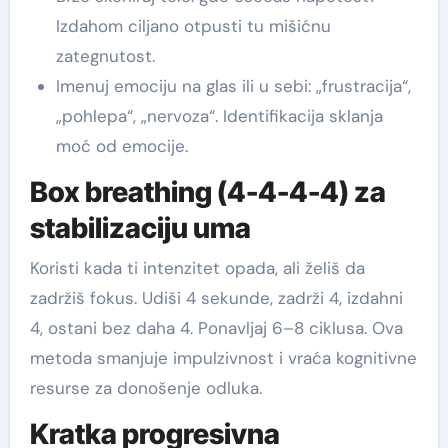
Izdahom ciljano otpusti tu mišićnu
zategnutost.
Imenuj emociju na glas ili u sebi: „frustracija“,
„pohlepa“, „nervoza“. Identifikacija sklanja
moć od emocije.
Box breathing (4-4-4-4) za
stabilizaciju uma
Koristi kada ti intenzitet opada, ali želiš da
zadržiš fokus. Udiši 4 sekunde, zadrži 4, izdahni
4, ostani bez daha 4. Ponavljaj 6–8 ciklusa. Ova
metoda smanjuje impulzivnost i vraća kognitivne
resurse za donošenje odluka.
Kratka progresivna