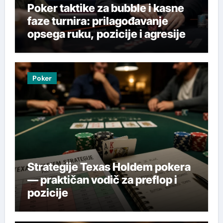
Poker taktike za bubble i kasne
faze turnira: prilagođavanje
opsega ruku, pozicije i agresije
Poker
Strategije Texas Holdem pokera
— praktičan vodič za preflop i
pozicije