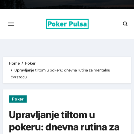
Skip
to
content
Home
Poker
Upravljanje tiltom u pokeru: dnevna rutina za mentalnu
čvrstoću
Poker
Upravljanje tiltom u
pokeru: dnevna rutina za