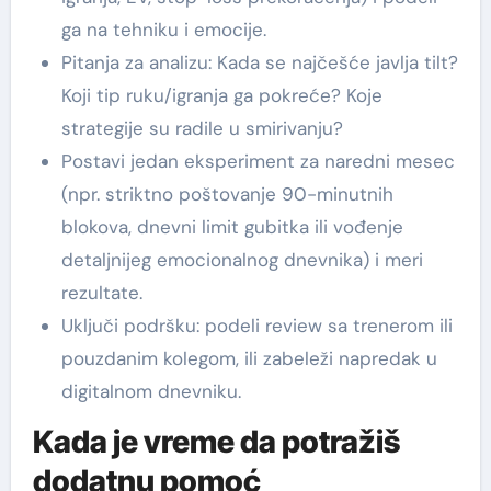
ga na tehniku i emocije.
Pitanja za analizu: Kada se najčešće javlja tilt?
Koji tip ruku/igranja ga pokreće? Koje
strategije su radile u smirivanju?
Postavi jedan eksperiment za naredni mesec
(npr. striktno poštovanje 90-minutnih
blokova, dnevni limit gubitka ili vođenje
detaljnijeg emocionalnog dnevnika) i meri
rezultate.
Uključi podršku: podeli review sa trenerom ili
pouzdanim kolegom, ili zabeleži napredak u
digitalnom dnevniku.
Kada je vreme da potražiš
dodatnu pomoć