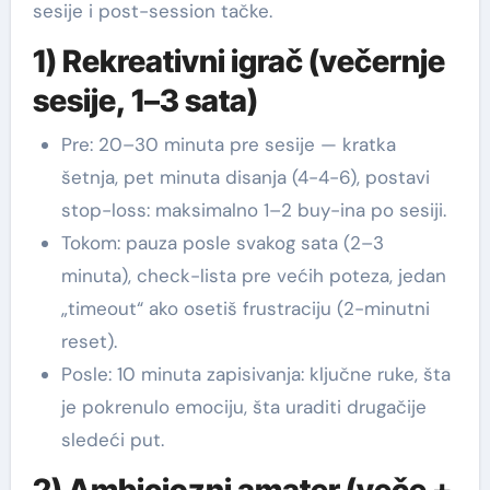
sesije i post-session tačke.
1) Rekreativni igrač (večernje
sesije, 1–3 sata)
Pre: 20–30 minuta pre sesije — kratka
šetnja, pet minuta disanja (4-4-6), postavi
stop-loss: maksimalno 1–2 buy-ina po sesiji.
Tokom: pauza posle svakog sata (2–3
minuta), check-lista pre većih poteza, jedan
„timeout“ ako osetiš frustraciju (2-minutni
reset).
Posle: 10 minuta zapisivanja: ključne ruke, šta
je pokrenulo emociju, šta uraditi drugačije
sledeći put.
2) Ambiciozni amater (veče +