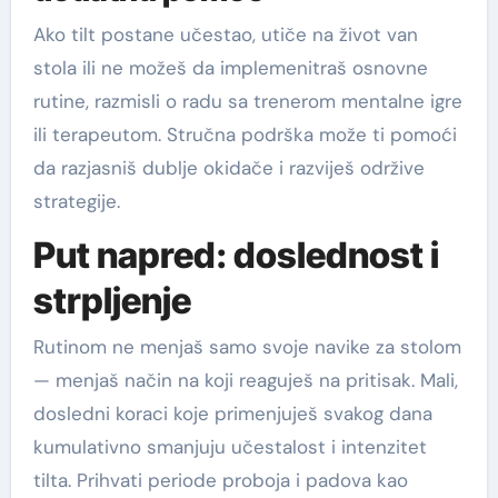
Ako tilt postane učestao, utiče na život van
stola ili ne možeš da implemenitraš osnovne
rutine, razmisli o radu sa trenerom mentalne igre
ili terapeutom. Stručna podrška može ti pomoći
da razjasniš dublje okidače i razviješ održive
strategije.
Put napred: doslednost i
strpljenje
Rutinom ne menjaš samo svoje navike za stolom
— menjaš način na koji reaguješ na pritisak. Mali,
dosledni koraci koje primenjuješ svakog dana
kumulativno smanjuju učestalost i intenzitet
tilta. Prihvati periode proboja i padova kao