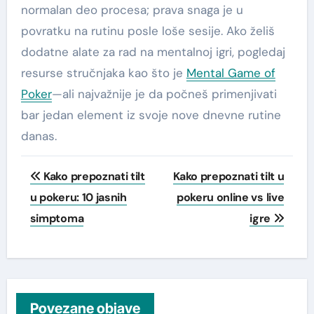
normalan deo procesa; prava snaga je u
povratku na rutinu posle loše sesije. Ako želiš
dodatne alate za rad na mentalnoj igri, pogledaj
resurse stručnjaka kao što je
Mental Game of
Poker
—ali najvažnije je da počneš primenjivati
bar jedan element iz svoje nove dnevne rutine
danas.
Post
Kako prepoznati tilt
Kako prepoznati tilt u
navigation
u pokeru: 10 jasnih
pokeru online vs live
simptoma
igre
Povezane objave