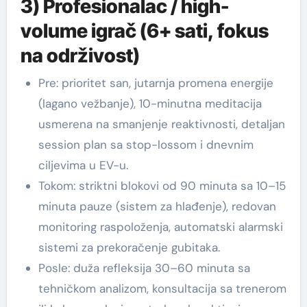
3) Profesionalac / high-
volume igrač (6+ sati, fokus
na održivost)
Pre: prioritet san, jutarnja promena energije
(lagano vežbanje), 10-minutna meditacija
usmerena na smanjenje reaktivnosti, detaljan
session plan sa stop-lossom i dnevnim
ciljevima u EV-u.
Tokom: striktni blokovi od 90 minuta sa 10–15
minuta pauze (sistem za hlađenje), redovan
monitoring raspoloženja, automatski alarmski
sistemi za prekoračenje gubitaka.
Posle: duža refleksija 30–60 minuta sa
tehničkom analizom, konsultacija sa trenerom