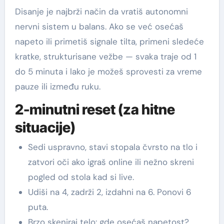
Disanje je najbrži način da vratiš autonomni
nervni sistem u balans. Ako se već osećaš
napeto ili primetiš signale tilta, primeni sledeće
kratke, strukturisane vežbe — svaka traje od 1
do 5 minuta i lako je možeš sprovesti za vreme
pauze ili između ruku.
2-minutni reset (za hitne
situacije)
Sedi uspravno, stavi stopala čvrsto na tlo i
zatvori oči ako igraš online ili nežno skreni
pogled od stola kad si live.
Udiši na 4, zadrži 2, izdahni na 6. Ponovi 6
puta.
Brzo skeniraj telo: gde osećaš napetost?