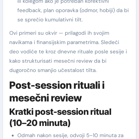
ili kolegom ako je potreban korektivni
feedback, plan oporavka (odmor, hobiji) da bi
se sprečio kumulativni tilt.
Ovi primeri su okvir — prilagodi ih svojim
navikama i finansijskim parametrima. Sledeći
deo vodiće te kroz dnevne rituale posle sesije i
kako strukturisati mesečni review da bi
dugoročno smanjio učestalost tilta.
Post-session rituali i
mesečni review
Kratki post-session ritual
(10–20 minuta)
Odmah nakon sesije, odvoji 5–10 minuta za