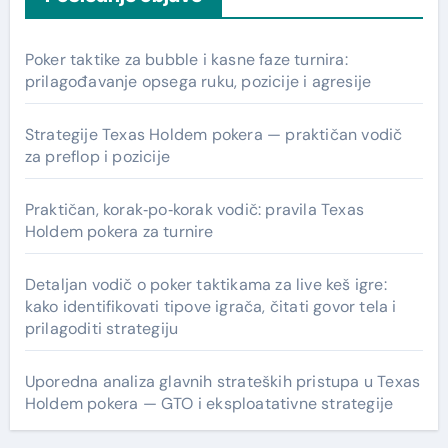
h
f
Poker taktike za bubble i kasne faze turnira:
o
prilagođavanje opsega ruku, pozicije i agresije
r
:
Strategije Texas Holdem pokera — praktičan vodič
za preflop i pozicije
Praktičan, korak‑po‑korak vodič: pravila Texas
Holdem pokera za turnire
Detaljan vodič o poker taktikama za live keš igre:
kako identifikovati tipove igrača, čitati govor tela i
prilagoditi strategiju
Uporedna analiza glavnih strateških pristupa u Texas
Holdem pokera — GTO i eksploatativne strategije