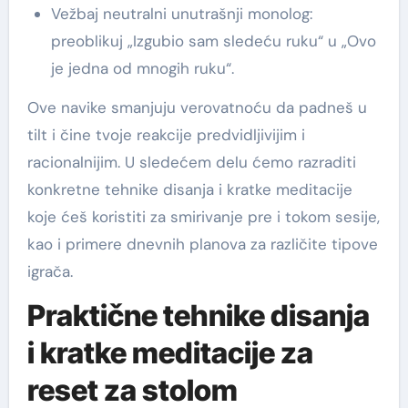
Vežbaj neutralni unutrašnji monolog:
preoblikuj „Izgubio sam sledeću ruku“ u „Ovo
je jedna od mnogih ruku“.
Ove navike smanjuju verovatnoću da padneš u
tilt i čine tvoje reakcije predvidljivijim i
racionalnijim. U sledećem delu ćemo razraditi
konkretne tehnike disanja i kratke meditacije
koje ćeš koristiti za smirivanje pre i tokom sesije,
kao i primere dnevnih planova za različite tipove
igrača.
Praktične tehnike disanja
i kratke meditacije za
reset za stolom