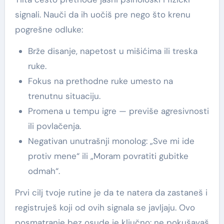
signali. Nauči da ih uočiš pre nego što krenu
pogrešne odluke:
Brže disanje, napetost u mišićima ili treska
ruke.
Fokus na prethodne ruke umesto na
trenutnu situaciju.
Promena u tempu igre — previše agresivnosti
ili povlačenja.
Negativan unutrašnji monolog: „Sve mi ide
protiv mene“ ili „Moram povratiti gubitke
odmah“.
Prvi cilj tvoje rutine je da te natera da zastaneš i
registruješ koji od ovih signala se javljaju. Ovo
posmatranje bez osude je ključno: ne pokušavaš