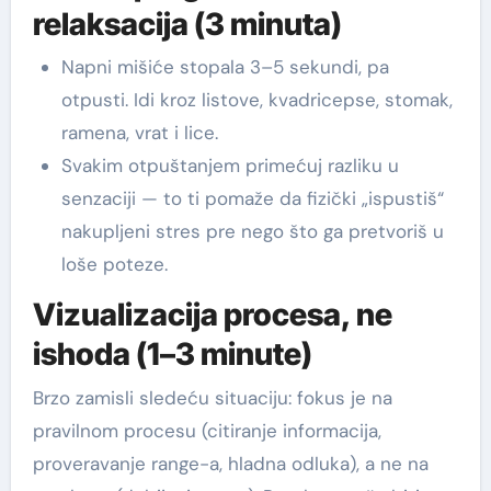
relaksacija (3 minuta)
Napni mišiće stopala 3–5 sekundi, pa
otpusti. Idi kroz listove, kvadricepse, stomak,
ramena, vrat i lice.
Svakim otpuštanjem primećuj razliku u
senzaciji — to ti pomaže da fizički „ispustiš“
nakupljeni stres pre nego što ga pretvoriš u
loše poteze.
Vizualizacija procesa, ne
ishoda (1–3 minute)
Brzo zamisli sledeću situaciju: fokus je na
pravilnom procesu (citiranje informacija,
proveravanje range-a, hladna odluka), a ne na