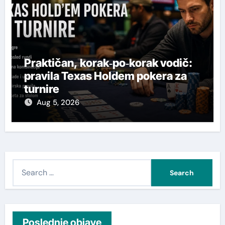
Praktičan, korak‑po‑korak vodič:
pravila Texas Holdem pokera za
turnire
Aug 5, 2026
S
e
a
r
c
Poslednje objave