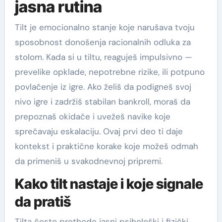
jasna rutina
Tilt je emocionalno stanje koje narušava tvoju
sposobnost donošenja racionalnih odluka za
stolom. Kada si u tiltu, reaguješ impulsivno —
prevelike opklade, nepotrebne rizike, ili potpuno
povlačenje iz igre. Ako želiš da podigneš svoj
nivo igre i zadržiš stabilan bankroll, moraš da
prepoznaš okidače i uvežeš navike koje
sprečavaju eskalaciju. Ovaj prvi deo ti daje
kontekst i praktične korake koje možeš odmah
da primeniš u svakodnevnoj pripremi.
Kako tilt nastaje i koje signale
da pratiš
Tilta često prethode jasni psihološki i fizički