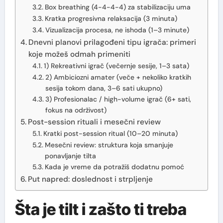
Box breathing (4-4-4-4) za stabilizaciju uma
Kratka progresivna relaksacija (3 minuta)
Vizualizacija procesa, ne ishoda (1–3 minute)
Dnevni planovi prilagođeni tipu igrača: primeri
koje možeš odmah primeniti
1) Rekreativni igrač (večernje sesije, 1–3 sata)
2) Ambiciozni amater (veče + nekoliko kratkih
sesija tokom dana, 3–6 sati ukupno)
3) Profesionalac / high-volume igrač (6+ sati,
fokus na održivost)
Post-session rituali i mesečni review
Kratki post-session ritual (10–20 minuta)
Mesečni review: struktura koja smanjuje
ponavljanje tilta
Kada je vreme da potražiš dodatnu pomoć
Put napred: doslednost i strpljenje
Šta je tilt i zašto ti treba