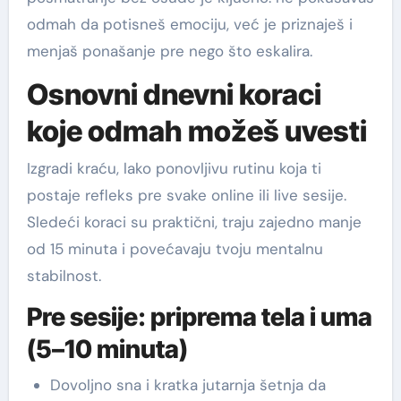
odmah da potisneš emociju, već je priznaješ i
menjaš ponašanje pre nego što eskalira.
Osnovni dnevni koraci
koje odmah možeš uvesti
Izgradi kraću, lako ponovljivu rutinu koja ti
postaje refleks pre svake online ili live sesije.
Sledeći koraci su praktični, traju zajedno manje
od 15 minuta i povećavaju tvoju mentalnu
stabilnost.
Pre sesije: priprema tela i uma
(5–10 minuta)
Dovoljno sna i kratka jutarnja šetnja da