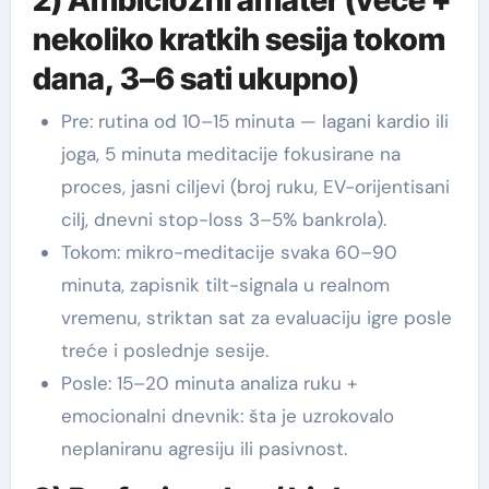
nekoliko kratkih sesija tokom
dana, 3–6 sati ukupno)
Pre: rutina od 10–15 minuta — lagani kardio ili
joga, 5 minuta meditacije fokusirane na
proces, jasni ciljevi (broj ruku, EV-orijentisani
cilj, dnevni stop-loss 3–5% bankrola).
Tokom: mikro-meditacije svaka 60–90
minuta, zapisnik tilt-signala u realnom
vremenu, striktan sat za evaluaciju igre posle
treće i poslednje sesije.
Posle: 15–20 minuta analiza ruku +
emocionalni dnevnik: šta je uzrokovalo
neplaniranu agresiju ili pasivnost.