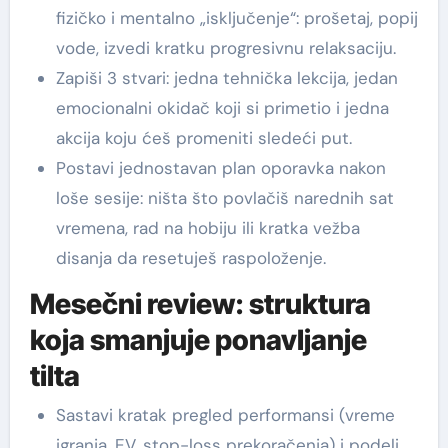
fizičko i mentalno „isključenje“: prošetaj, popij
vode, izvedi kratku progresivnu relaksaciju.
Zapiši 3 stvari: jedna tehnička lekcija, jedan
emocionalni okidač koji si primetio i jedna
akcija koju ćeš promeniti sledeći put.
Postavi jednostavan plan oporavka nakon
loše sesije: ništa što povlačiš narednih sat
vremena, rad na hobiju ili kratka vežba
disanja da resetuješ raspoloženje.
Mesečni review: struktura
koja smanjuje ponavljanje
tilta
Sastavi kratak pregled performansi (vreme
igranja, EV, stop-loss prekoračenja) i podeli