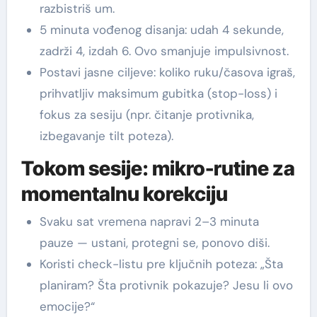
razbistriš um.
5 minuta vođenog disanja: udah 4 sekunde,
zadrži 4, izdah 6. Ovo smanjuje impulsivnost.
Postavi jasne ciljeve: koliko ruku/časova igraš,
prihvatljiv maksimum gubitka (stop-loss) i
fokus za sesiju (npr. čitanje protivnika,
izbegavanje tilt poteza).
Tokom sesije: mikro-rutine za
momentalnu korekciju
Svaku sat vremena napravi 2–3 minuta
pauze — ustani, protegni se, ponovo diši.
Koristi check-listu pre ključnih poteza: „Šta
planiram? Šta protivnik pokazuje? Jesu li ovo
emocije?“