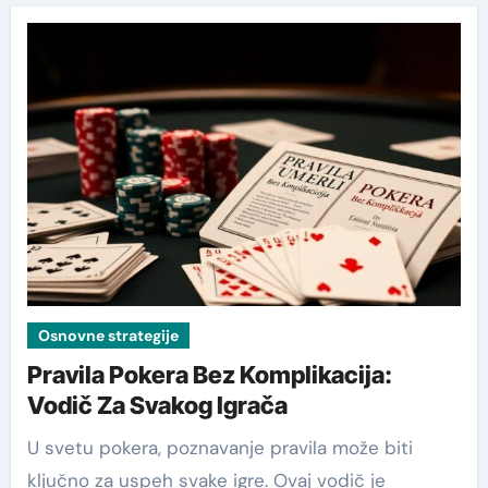
Osnovne strategije
Pravila Pokera Bez Komplikacija:
Vodič Za Svakog Igrača
U svetu pokera, poznavanje pravila može biti
ključno za uspeh svake igre. Ovaj vodič je