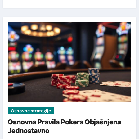
Osnovne strategije
Osnovna Pravila Pokera Objašnjena
Jednostavno