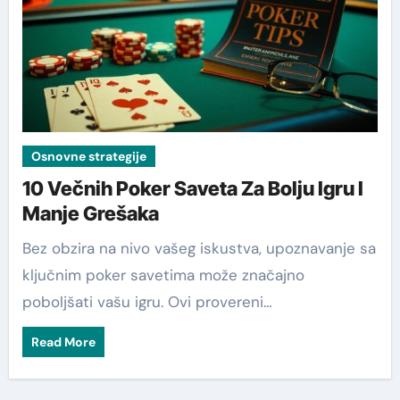
Osnovne strategije
10 Večnih Poker Saveta Za Bolju Igru I
Manje Grešaka
Bez obzira na nivo vašeg iskustva, upoznavanje sa
ključnim poker savetima može značajno
poboljšati vašu igru. Ovi provereni…
Read More