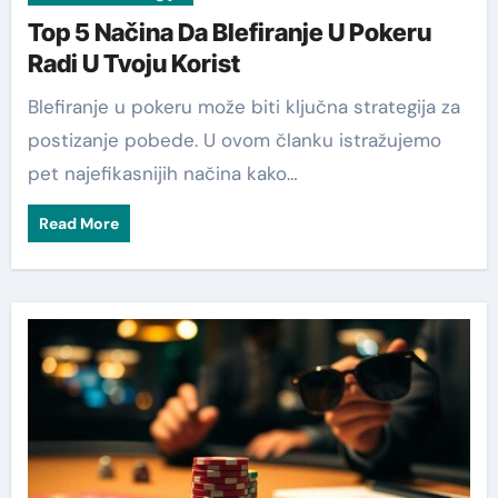
Top 5 Načina Da Blefiranje U Pokeru
Radi U Tvoju Korist
Blefiranje u pokeru može biti ključna strategija za
postizanje pobede. U ovom članku istražujemo
pet najefikasnijih načina kako…
Read More