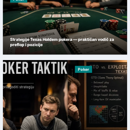
Strategije Texas Holdem pokera — praktičan vodič za
preflop i pozicije
Poker