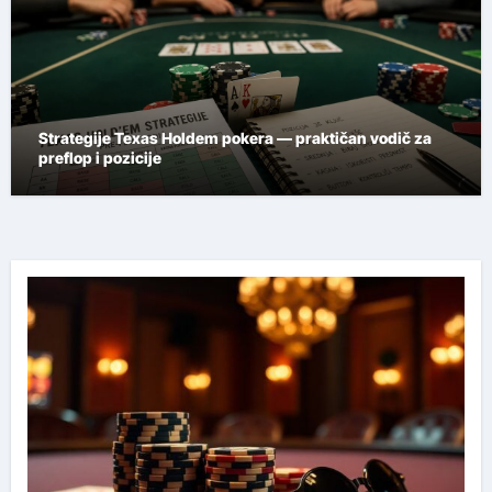
Strategije Texas Holdem pokera — praktičan vodič za
preflop i pozicije