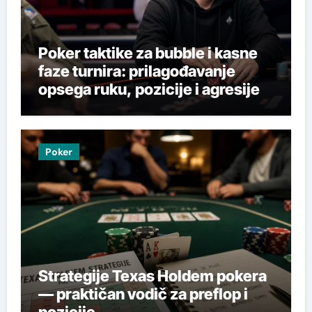
Poker taktike za bubble i kasne
faze turnira: prilagođavanje
opsega ruku, pozicije i agresije
Poker
Strategije Texas Holdem pokera
— praktičan vodič za preflop i
pozicije