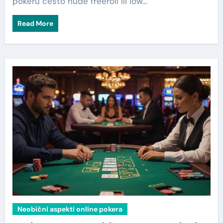
pokeru često nude freeroll ili low…
Read More
Neobični aspekti online pokera