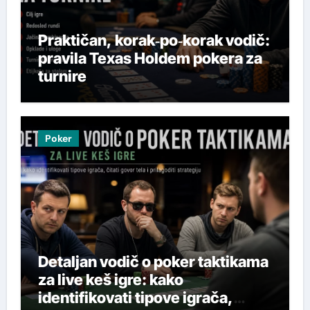
Praktičan, korak‑po‑korak vodič:
pravila Texas Holdem pokera za
turnire
Poker
Detaljan vodič o poker taktikama
za live keš igre: kako
identifikovati tipove igrača,