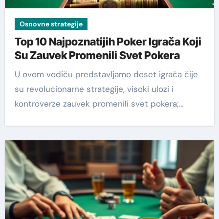
Osnovne strategije
Top 10 Najpoznatijih Poker Igrača Koji
Su Zauvek Promenili Svet Pokera
U ovom vodiču predstavljamo deset igrača čije
su revolucionarne strategije, visoki ulozi i
kontroverze zauvek promenili svet pokera;…