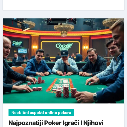
Neobični aspekti online pokera
Najpoznatiji Poker Igrači I Njihovi