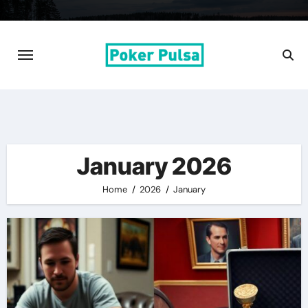
Skip
to
content
January 2026
Home
2026
January