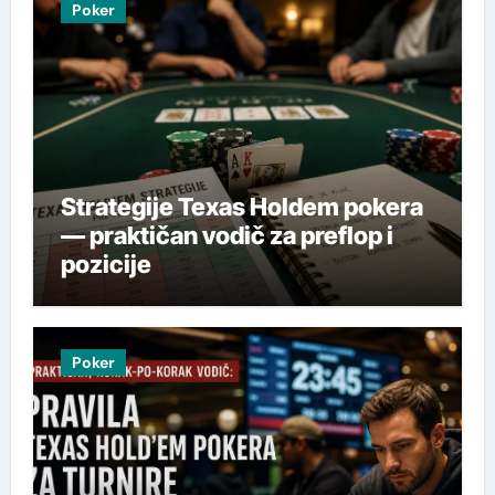
Poker
Strategije Texas Holdem pokera
— praktičan vodič za preflop i
pozicije
Poker