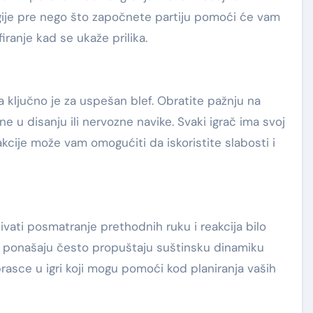
gije pre nego što započnete partiju pomoći će vam
ranje kad se ukaže prilika.
 ključno je za uspešan blef. Obratite pažnju na
ne u disanju ili nervozne navike. Svaki igrač ima svoj
akcije može vam omogućiti da iskoristite slabosti i
ivati posmatranje prethodnih ruku i reakcija bilo
ugi ponašaju često propuštaju suštinsku dinamiku
brasce u igri koji mogu pomoći kod planiranja vaših