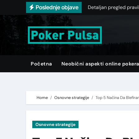
Skip
Poslednje objave
Detaljan pregled pravi
to
Praktičan i konkretan 
content
Detaljan vodič: kako k
Praktičan vodič: pravi
Poker taktike za online 
Početna
Neobični aspekti online poker
Koristan, korak‑po‑kora
Detaljan pregled pravil
Praktičan, korak‑po‑ko
Home
Osnovne strategije
Top 5 Načina Da Blefira
Osnovne strategije