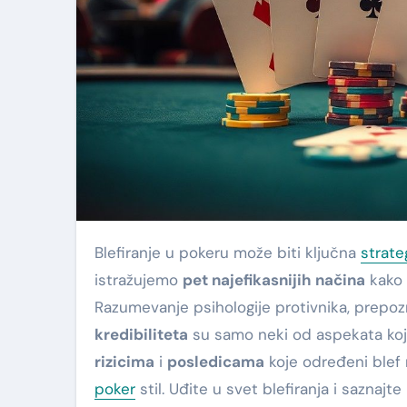
Blefiranje u pokeru može biti ključna
strate
istražujemo
pet najefikasnijih načina
kako 
Razumevanje psihologije protivnika, prepoz
kredibiliteta
su samo neki od aspekata koj
rizicima
i
posledicama
koje određeni blef 
poker
stil. Uđite u svet blefiranja i saznajt