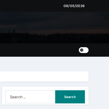
08/05/2026
k (short‑stack)
ategije Texas Holdem pokera
Search
for: