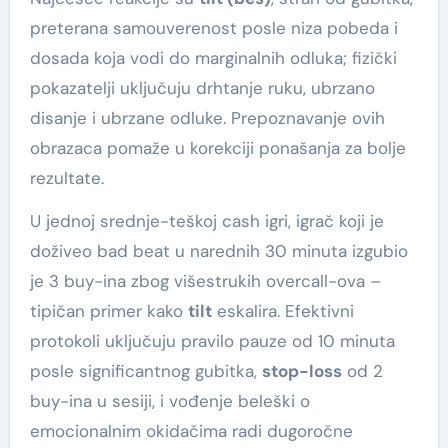
preterana samouverenost posle niza pobeda i
dosada koja vodi do marginalnih odluka; fizički
pokazatelji uključuju drhtanje ruku, ubrzano
disanje i ubrzane odluke. Prepoznavanje ovih
obrazaca pomaže u korekciji ponašanja za bolje
rezultate.
U jednoj srednje-teškoj cash igri, igrač koji je
doživeo bad beat u narednih 30 minuta izgubio
je 3 buy-ina zbog višestrukih overcall-ova –
tipičan primer kako
tilt
eskalira. Efektivni
protokoli uključuju pravilo pauze od 10 minuta
posle significantnog gubitka,
stop-loss
od 2
buy-ina u sesiji, i vođenje beleški o
emocionalnim okidačima radi dugoročne