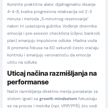
Koristite praktične alate: dijafragmalno disanje
4-4-8, kratka progresivna relaksacija od 2-3
minuta i metoda „5‑minutnog resetovanja“
nakon tri uzastopna gubitka. Vođenje dnevnika
emocija i pre‑session checklista (ciljevi, bankroll,
plan) smanjuju impulsivne odluke. Hladna voda
ili promena fokusa na 60 sekundi često vraćaju
kontrolu i smanjuju verovatnoću da emocije
utiču na odluke.
Uticaj načina razmišljanja na
performanse
Način razmišljanja direktno menja ponašanje za
stolom: igrači sa
growth mindsetom
fokusiraju
se na proces i metrike (npr. VPIP/PFR), što vodi