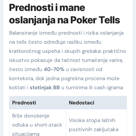
Prednosti i mane
oslanjanja na Poker Tells
Balansiranje između prednosti i rizika oslanjanja
na tells često određuje razliku između
kratkoročnog uspeha i skupih grešaka: praktično
iskustvo pokazuje da tačnost tumačenja varira,
često između
40-70%
u zavisnosti od
konteksta, dok jedna pogrešna procena može
koštati i
stotinjak BB
u turnirima ili cash igrama
Prednosti
Nedostaci
Brže donošenje
Visoka stopa lažnih
odluka u short‑stack
pozitivnih zaključaka
situacijama