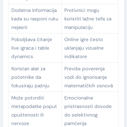
Dodatna informacija
Protivnici mogu
kada su rasponi ruku
koristiti lažne tells za
nejasni
manipulaciju
Poboljšava čitanje
Online igre često
live igraca i table
uklanjaju vizuelne
dynamics
indikatore
Koristan alat za
Previše poverenja
početnike da
vodi do ignorisanja
fokusiraju pažnju
matematičkih osnovâ
Može potvrditi
Emocionalne
metapodatke poput
pristrasnosti dovode
opuštenosti ili
do selektivnog
nervoze
pamćenja