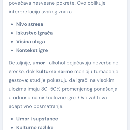
povećava nesvesne pokrete. Ovo oblikuje
interpretaciju svakog znaka.
Nivo stresa
Iskustvo igrača
Visina uloga
Kontekst igre
Detaljnije,
umor
i alkohol pojačavaju neverbalne
greške, dok
kulturne norme
menjaju tumačenje
gestova; studije pokazuju da igrači na visokim
ulozima imaju 30-50% promenjenog ponašanja
u odnosu na niskouložne igre. Ovo zahteva
adaptivno posmatranje.
Umor i supstance
Kulturne razlike