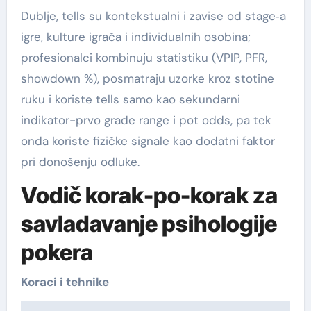
Dublje, tells su kontekstualni i zavise od stage‑a
igre, kulture igrača i individualnih osobina;
profesionalci kombinuju statistiku (VPIP, PFR,
showdown %), posmatraju uzorke kroz stotine
ruku i koriste tells samo kao sekundarni
indikator-prvo grade range i pot odds, pa tek
onda koriste fizičke signale kao dodatni faktor
pri donošenju odluke.
Vodič korak-po-korak za
savladavanje psihologije
pokera
Koraci i tehnike