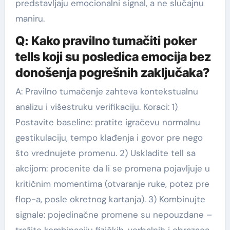
predstavljaju emocionalni signal, a ne slučajnu
maniru.
Q: Kako pravilno tumačiti poker
tells koji su posledica emocija bez
donošenja pogrešnih zaključaka?
A: Pravilno tumačenje zahteva kontekstualnu
analizu i višestruku verifikaciju. Koraci: 1)
Postavite baseline: pratite igračevu normalnu
gestikulaciju, tempo klađenja i govor pre nego
što vrednujete promenu. 2) Uskladite tell sa
akcijom: procenite da li se promena pojavljuje u
kritičnim momentima (otvaranje ruke, potez pre
flop-a, posle okretnog kartanja). 3) Kombinujte
signale: pojedinačne promene su nepouzdane –