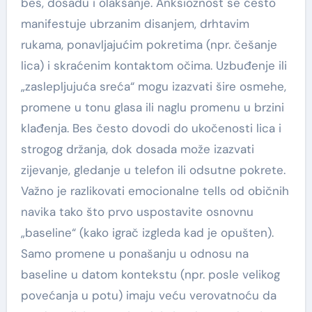
bes, dosadu i olakšanje. Anksioznost se često
manifestuje ubrzanim disanjem, drhtavim
rukama, ponavljajućim pokretima (npr. češanje
lica) i skraćenim kontaktom očima. Uzbuđenje ili
„zaslepljujuća sreća“ mogu izazvati šire osmehe,
promene u tonu glasa ili naglu promenu u brzini
klađenja. Bes često dovodi do ukočenosti lica i
strogog držanja, dok dosada može izazvati
zijevanje, gledanje u telefon ili odsutne pokrete.
Važno je razlikovati emocionalne tells od običnih
navika tako što prvo uspostavite osnovnu
„baseline“ (kako igrač izgleda kad je opušten).
Samo promene u ponašanju u odnosu na
baseline u datom kontekstu (npr. posle velikog
povećanja u potu) imaju veću verovatnoću da