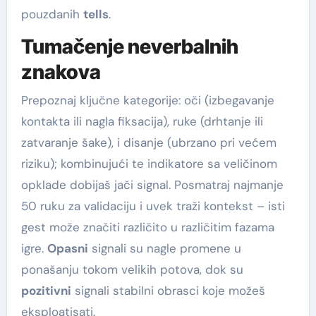
pouzdanih
tells
.
Tumačenje neverbalnih
znakova
Prepoznaj ključne kategorije: oči (izbegavanje
kontakta ili nagla fiksacija), ruke (drhtanje ili
zatvaranje šake), i disanje (ubrzano pri većem
riziku); kombinujući te indikatore sa veličinom
opklade dobijaš jači signal. Posmatraj najmanje
50 ruku za validaciju i uvek traži kontekst – isti
gest može značiti različito u različitim fazama
igre.
Opasni
signali su nagle promene u
ponašanju tokom velikih potova, dok su
pozitivni
signali stabilni obrasci koje možeš
eksploatisati.