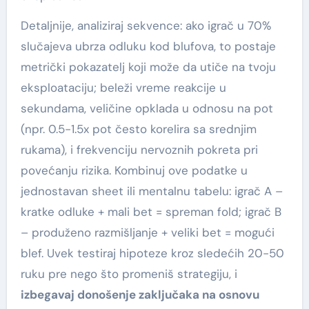
Detaljnije, analiziraj sekvence: ako igrač u 70%
slučajeva ubrza odluku kod blufova, to postaje
metrički pokazatelj koji može da utiče na tvoju
eksploataciju; beleži vreme reakcije u
sekundama, veličine opklada u odnosu na pot
(npr. 0.5-1.5x pot često korelira sa srednjim
rukama), i frekvenciju nervoznih pokreta pri
povećanju rizika. Kombinuj ove podatke u
jednostavan sheet ili mentalnu tabelu: igrač A –
kratke odluke + mali bet = spreman fold; igrač B
– produženo razmišljanje + veliki bet = mogući
blef. Uvek testiraj hipoteze kroz sledećih 20-50
ruku pre nego što promeniš strategiju, i
izbegavaj donošenje zaključaka na osnovu