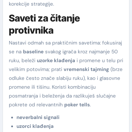
korekcije strategije.
Saveti za čitanje
protivnika
Nastavi odmah sa praktičnim savetima: fokusiraj
se na
baseline
svakog igrača kroz najmanje 50
ruku, beleži
uzorke klađenja
i promene u telu pri
velikim potovima; prati
vremenski tajming
(brze
odluke često znače slabiju ruku), kao i glasovne
promene ili tišinu. Koristi kombinaciju
posmatranja i beleženja da razlikuješ slučajne
pokrete od relevantnih
poker tells
.
neverbalni signali
uzorci klađenja