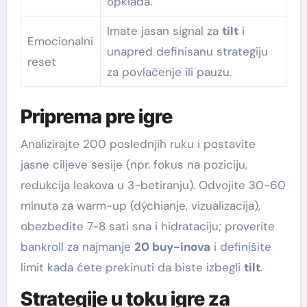
opklada.
Imate jasan signal za
tilt
i
Emocionalni
unapred definisanu strategiju
reset
za povlačenje ili pauzu.
Priprema pre igre
Analizirajte 200 poslednjih ruku i postavite
jasne ciljeve sesije (npr. fokus na poziciju,
redukcija leakova u 3-betiranju). Odvojite 30-60
minuta za warm-up (dýchianje, vizualizacija),
obezbedite 7-8 sati sna i hidrataciju; proverite
bankroll za najmanje
20 buy-inova
i definišite
limit kada ćete prekinuti da biste izbegli
tilt
.
Strategije u toku igre za