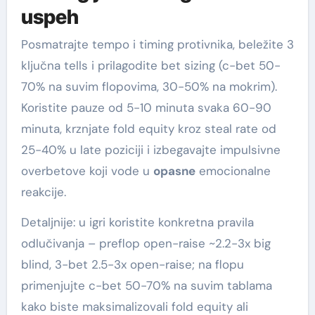
uspeh
Posmatrajte tempo i timing protivnika, beležite 3
ključna tells i prilagodite bet sizing (c-bet 50-
70% na suvim flopovima, 30-50% na mokrim).
Koristite pauze od 5-10 minuta svaka 60-90
minuta, krznjate fold equity kroz steal rate od
25-40% u late poziciji i izbegavajte impulsivne
overbetove koji vode u
opasne
emocionalne
reakcije.
Detaljnije: u igri koristite konkretna pravila
odlučivanja – preflop open-raise ~2.2-3x big
blind, 3-bet 2.5-3x open-raise; na flopu
primenjujte c-bet 50-70% na suvim tablama
kako biste maksimalizovali fold equity ali