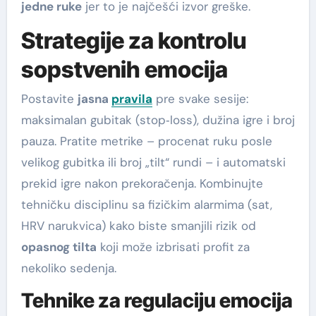
jedne ruke
jer to je najčešći izvor greške.
Strategije za kontrolu
sopstvenih emocija
Postavite
jasna
pravila
pre svake sesije:
maksimalan gubitak (stop‑loss), dužina igre i broj
pauza. Pratite metrike – procenat ruku posle
velikog gubitka ili broj „tilt“ rundi – i automatski
prekid igre nakon prekoračenja. Kombinujte
tehničku disciplinu sa fizičkim alarmima (sat,
HRV narukvica) kako biste smanjili rizik od
opasnog tilta
koji može izbrisati profit za
nekoliko sedenja.
Tehnike za regulaciju emocija