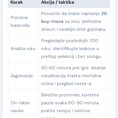
Korak
Akcija / taktika
Proverite da imate najmanje
20
Procena
buy-inova
za nivo; definišite
bankrolla
dnevni i nedeljni limit gubitaka.
Pregledajte poslednjih 200
Analiza ruku
ruku; identifikujte leakove u
preflop selekciji i bet sizingu.
30-60 minuta pre igre: disanje,
Zagrevanje
vizualizacija, kratka mentalna
rutina i pregled notes-a.
Beležite protivnike, koristite
On-table
pauze svaka 60-90 minuta,
navike
pratite tempo i veličine