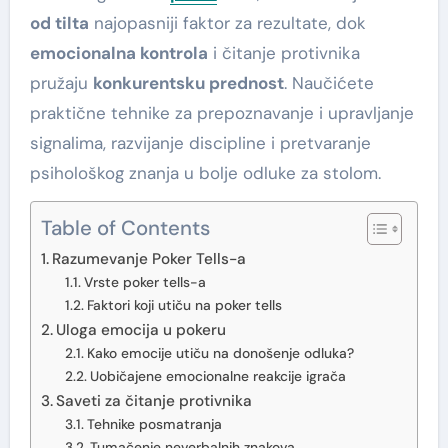
od tilta
najopasniji faktor za rezultate, dok
emocionalna kontrola
i čitanje protivnika
pružaju
konkurentsku prednost
. Naučićete
praktične tehnike za prepoznavanje i upravljanje
signalima, razvijanje discipline i pretvaranje
psihološkog znanja u bolje odluke za stolom.
Table of Contents
Razumevanje Poker Tells-a
Vrste poker tells-a
Faktori koji utiču na poker tells
Uloga emocija u pokeru
Kako emocije utiču na donošenje odluka?
Uobičajene emocionalne reakcije igrača
Saveti za čitanje protivnika
Tehnike posmatranja
Tumačenje neverbalnih znakova