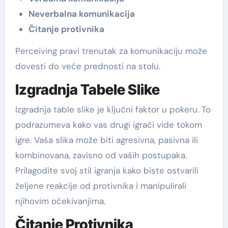
Neverbalna komunikacija
Čitanje protivnika
Perceiving pravi trenutak za komunikaciju može
dovesti do veće prednosti na stolu.
Izgradnja Tabele Slike
Izgradnja table slike je ključni faktor u pokeru. To
podrazumeva kako vas drugi igrači vide tokom
igre. Vaša slika može biti agresivna, pasivna ili
kombinovana, zavisno od vaših postupaka.
Prilagodite svoj stil igranja kako biste ostvarili
željene reakcije od protivnika i manipulirali
njihovim očekivanjima.
Čitanje Protivnika