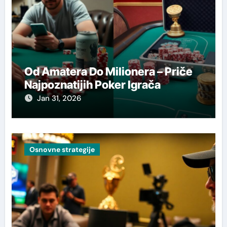
Od Amatera Do Milionera – Priče
Najpoznatijih Poker Igrača
Jan 31, 2026
Osnovne strategije