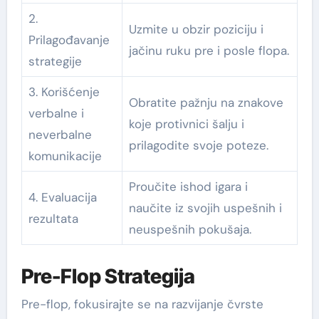
2.
Uzmite u obzir poziciju i
Prilagođavanje
jačinu ruku pre i posle flopa.
strategije
3. Korišćenje
Obratite pažnju na znakove
verbalne i
koje protivnici šalju i
neverbalne
prilagodite svoje poteze.
komunikacije
Proučite ishod igara i
4. Evaluacija
naučite iz svojih uspešnih i
rezultata
neuspešnih pokušaja.
Pre-Flop Strategija
Pre-flop, fokusirajte se na razvijanje čvrste