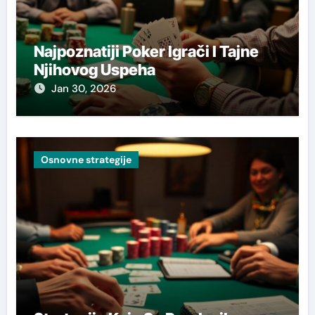
Najpoznatiji Poker Igrači I Tajne
Njihovog Uspeha
Jan 30, 2026
Osnovne strategije