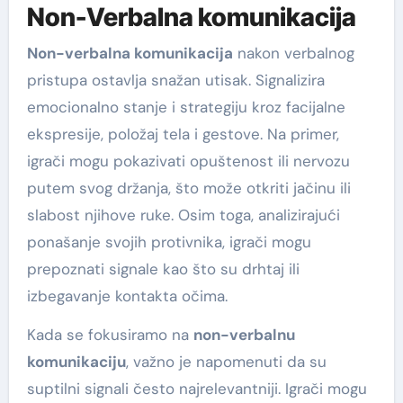
Non-Verbalna komunikacija
Non-verbalna komunikacija
nakon verbalnog
pristupa ostavlja snažan utisak. Signalizira
emocionalno stanje i strategiju kroz facijalne
ekspresije, položaj tela i gestove. Na primer,
igrači mogu pokazivati opuštenost ili nervozu
putem svog držanja, što može otkriti jačinu ili
slabost njihove ruke. Osim toga, analizirajući
ponašanje svojih protivnika, igrači mogu
prepoznati signale kao što su drhtaj ili
izbegavanje kontakta očima.
Kada se fokusiramo na
non-verbalnu
komunikaciju
, važno je napomenuti da su
suptilni signali često najrelevantniji. Igrači mogu