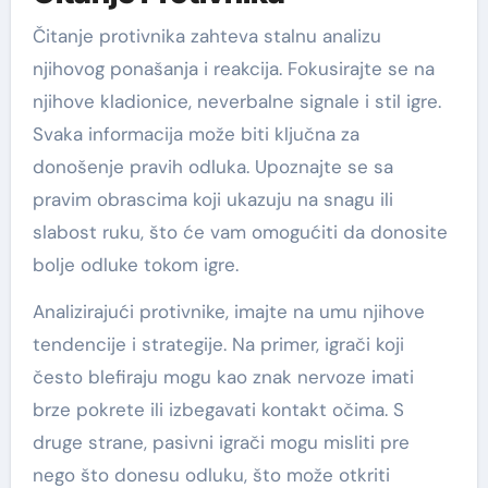
Čitanje protivnika zahteva stalnu analizu
njihovog ponašanja i reakcija. Fokusirajte se na
njihove kladionice, neverbalne signale i stil igre.
Svaka informacija može biti ključna za
donošenje pravih odluka. Upoznajte se sa
pravim obrascima koji ukazuju na snagu ili
slabost ruku, što će vam omogućiti da donosite
bolje odluke tokom igre.
Analizirajući protivnike, imajte na umu njihove
tendencije i strategije. Na primer, igrači koji
često blefiraju mogu kao znak nervoze imati
brze pokrete ili izbegavati kontakt očima. S
druge strane, pasivni igrači mogu misliti pre
nego što donesu odluku, što može otkriti