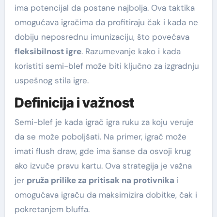
ima potencijal da postane najbolja. Ova taktika
omogućava igračima da profitiraju čak i kada ne
dobiju neposrednu imunizaciju, što povećava
fleksibilnost igre
. Razumevanje kako i kada
koristiti semi-blef može biti ključno za izgradnju
uspešnog stila igre.
Definicija i važnost
Semi-blef je kada igrač igra ruku za koju veruje
da se može poboljšati. Na primer, igrač može
imati flush draw, gde ima šanse da osvoji krug
ako izvuče pravu kartu. Ova strategija je važna
jer
pruža prilike za pritisak na protivnika
i
omogućava igraču da maksimizira dobitke, čak i
pokretanjem bluffa.