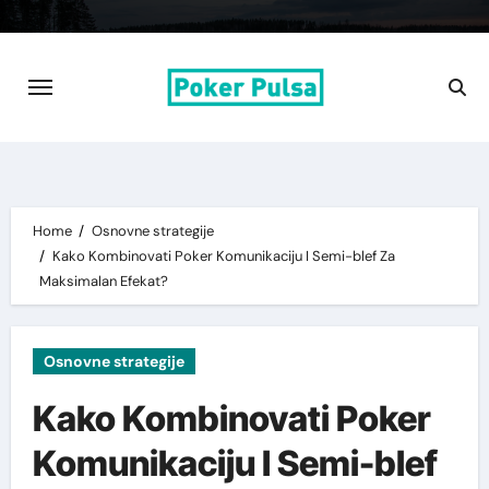
Skip
to
content
Home
Osnovne strategije
Kako Kombinovati
Poker
Komunikaciju I Semi-blef Za
Maksimalan Efekat?
Osnovne strategije
Kako Kombinovati Poker
Komunikaciju I Semi-blef