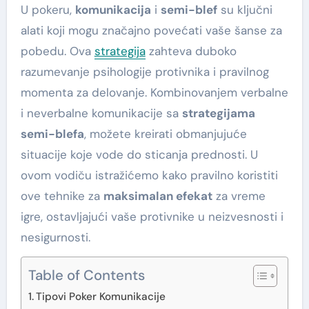
U pokeru,
komunikacija
i
semi-blef
su ključni
alati koji mogu značajno povećati vaše šanse za
pobedu. Ova
strategija
zahteva duboko
razumevanje psihologije protivnika i pravilnog
momenta za delovanje. Kombinovanjem verbalne
i neverbalne komunikacije sa
strategijama
semi-blefa
, možete kreirati obmanjujuće
situacije koje vode do sticanja prednosti. U
ovom vodiču istražićemo kako pravilno koristiti
ove tehnike za
maksimalan efekat
za vreme
igre, ostavljajući vaše protivnike u neizvesnosti i
nesigurnosti.
Table of Contents
Tipovi Poker Komunikacije