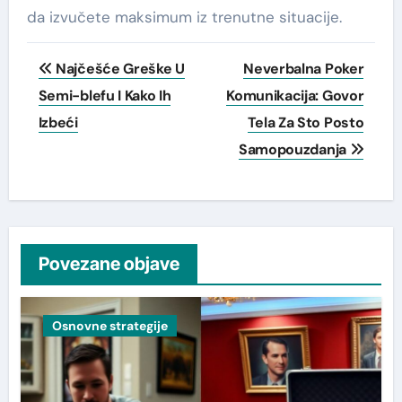
da izvučete maksimum iz trenutne situacije.
Post
Najčešće Greške U
Neverbalna Poker
navigation
Semi-blefu I Kako Ih
Komunikacija: Govor
Izbeći
Tela Za Sto Posto
Samopouzdanja
Povezane objave
Osnovne strategije