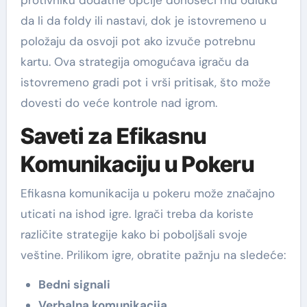
protivniku dodatne opcije donoseći mu odluku
da li da foldy ili nastavi, dok je istovremeno u
položaju da osvoji pot ako izvuče potrebnu
kartu. Ova strategija omogućava igraču da
istovremeno gradi pot i vrši pritisak, što može
dovesti do veće kontrole nad igrom.
Saveti za Efikasnu
Komunikaciju u Pokeru
Efikasna komunikacija u pokeru može značajno
uticati na ishod igre. Igrači treba da koriste
različite strategije kako bi poboljšali svoje
veštine. Prilikom igre, obratite pažnju na sledeće:
Bedni signali
Verbalna komunikacija