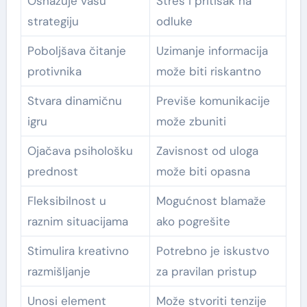
Osnažuje vašu
Stres i pritisak na
strategiju
odluke
Poboljšava čitanje
Uzimanje informacija
protivnika
može biti riskantno
Stvara dinamičnu
Previše komunikacije
igru
može zbuniti
Ojačava psihološku
Zavisnost od uloga
prednost
može biti opasna
Fleksibilnost u
Mogućnost blamaže
raznim situacijama
ako pogrešite
Stimulira kreativno
Potrebno je iskustvo
razmišljanje
za pravilan pristup
Unosi element
Može stvoriti tenzije