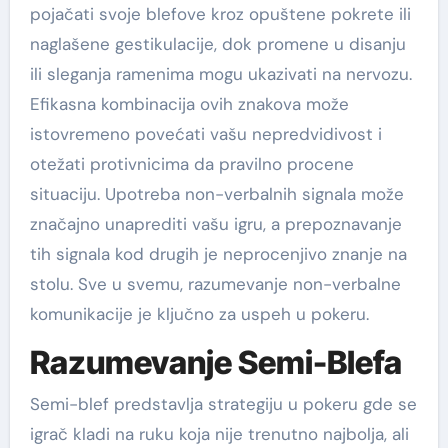
pojačati svoje blefove kroz opuštene pokrete ili
naglašene gestikulacije, dok promene u disanju
ili sleganja ramenima mogu ukazivati na nervozu.
Efikasna kombinacija ovih znakova može
istovremeno povećati vašu nepredvidivost i
otežati protivnicima da pravilno procene
situaciju. Upotreba non-verbalnih signala može
značajno unaprediti vašu igru, a prepoznavanje
tih signala kod drugih je neprocenjivo znanje na
stolu. Sve u svemu, razumevanje non-verbalne
komunikacije je ključno za uspeh u pokeru.
Razumevanje Semi-Blefa
Semi-blef predstavlja strategiju u pokeru gde se
igrač kladi na ruku koja nije trenutno najbolja, ali