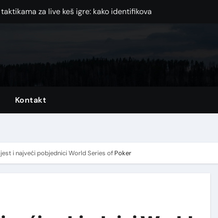
ih strateških pristupa u Texas Holdem pokera — GTO i eksplo
la Texas Holdem pokera za početnike i organizatore
vodič za poker taktike u fazama turnira kada imate kratak stac
onstruisati i prilagođavati opsege ruku u Texas Holdem
la Texas Holdem pokera — najčešći nesporazumi i prekršaji
a
Kontakt
igru: prepoznavanje protivnika, timing tells i bet‑sizing
 i kasne faze turnira: prilagođavanje opsega ruku, pozicije i ag
est i najveći pobjednici World Series of
Poker