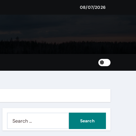
atativne strategije
08/07/2026
k (short‑stack)
resije
Search
for: