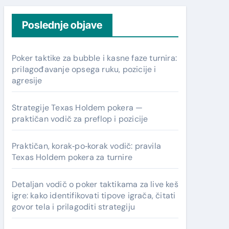
Poslednje objave
Poker taktike za bubble i kasne faze turnira:
prilagođavanje opsega ruku, pozicije i
agresije
Strategije Texas Holdem pokera —
praktičan vodič za preflop i pozicije
Praktičan, korak‑po‑korak vodič: pravila
Texas Holdem pokera za turnire
Detaljan vodič o poker taktikama za live keš
igre: kako identifikovati tipove igrača, čitati
govor tela i prilagoditi strategiju