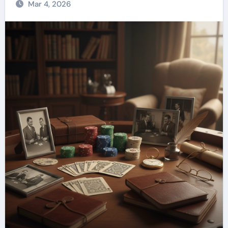
Mar 4, 2026