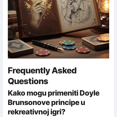
Frequently Asked
Questions
Kako mogu primeniti Doyle
Brunsonove principe u
rekreativnoj igri?