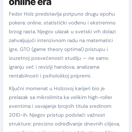
online era
Fedor Holz predstavlja potpuno drugu epohu
pokera: online, statistički vođenu i ekstremno
brzog rasta. Njegov ulazak u svetski vrh dolazi
zahvaljujući intenzivnom radu na matematici
igre, GTO (game theory optimal) pristupu i
izuzetnoj posvećenosti studiju — ne samo
igranju već i reviziji handova, analizama
rentabilnosti i psihološkoj pripremi.
Ključni momenat u Holzovoj karijeri bio je
prelazak sa mikrolimita ka velikim high-roller
eventima i osvajanje brojnih titula sredinom
2010-ih. Njegov pristup podvlači važnost
strukture: precizno određivanje dnevnih ciljeva,