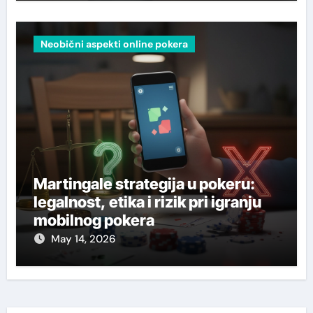
Neobični aspekti online pokera
Martingale strategija u pokeru:
legalnost, etika i rizik pri igranju
mobilnog pokera
May 14, 2026