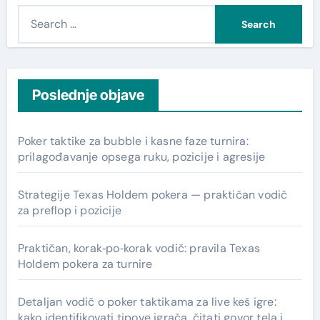
S
e
a
r
c
Poslednje objave
h
f
Poker taktike za bubble i kasne faze turnira:
o
prilagođavanje opsega ruku, pozicije i agresije
r
:
Strategije Texas Holdem pokera — praktičan vodič
za preflop i pozicije
Praktičan, korak‑po‑korak vodič: pravila Texas
Holdem pokera za turnire
Detaljan vodič o poker taktikama za live keš igre:
kako identifikovati tipove igrača, čitati govor tela i