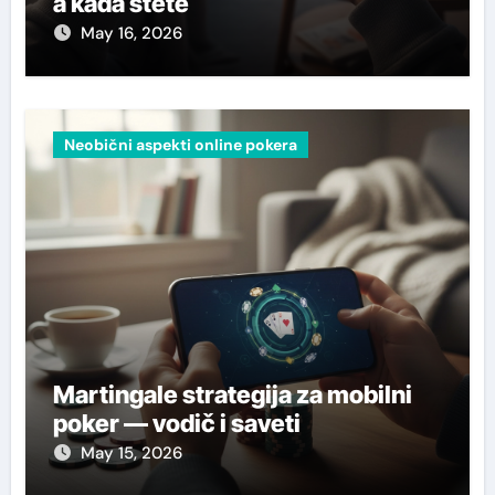
a kada štete
May 16, 2026
Neobični aspekti online pokera
Martingale strategija za mobilni
poker — vodič i saveti
May 15, 2026