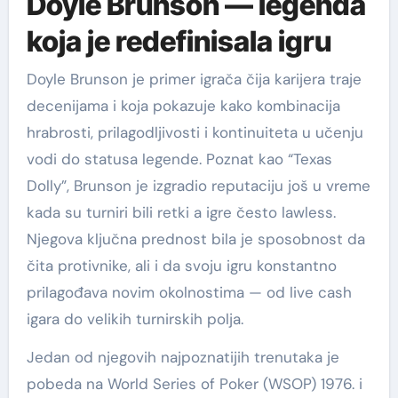
Doyle Brunson — legenda
koja je redefinisala igru
Doyle Brunson je primer igrača čija karijera traje
decenijama i koja pokazuje kako kombinacija
hrabrosti, prilagodljivosti i kontinuiteta u učenju
vodi do statusa legende. Poznat kao “Texas
Dolly”, Brunson je izgradio reputaciju još u vreme
kada su turniri bili retki a igre često lawless.
Njegova ključna prednost bila je sposobnost da
čita protivnike, ali i da svoju igru konstantno
prilagođava novim okolnostima — od live cash
igara do velikih turnirskih polja.
Jedan od njegovih najpoznatijih trenutaka je
pobeda na World Series of Poker (WSOP) 1976. i