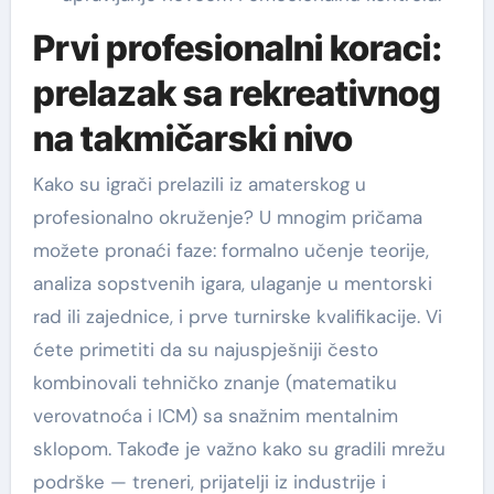
Prvi profesionalni koraci:
prelazak sa rekreativnog
na takmičarski nivo
Kako su igrači prelazili iz amaterskog u
profesionalno okruženje? U mnogim pričama
možete pronaći faze: formalno učenje teorije,
analiza sopstvenih igara, ulaganje u mentorski
rad ili zajednice, i prve turnirske kvalifikacije. Vi
ćete primetiti da su najuspješniji često
kombinovali tehničko znanje (matematiku
verovatnoća i ICM) sa snažnim mentalnim
sklopom. Takođe je važno kako su gradili mrežu
podrške — treneri, prijatelji iz industrije i