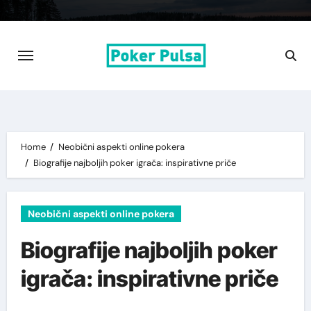
Skip
to
content
Home
Neobični aspekti online pokera
Biografije najboljih
poker
igrača: inspirativne priče
Neobični aspekti online pokera
Biografije najboljih poker
igrača: inspirativne priče