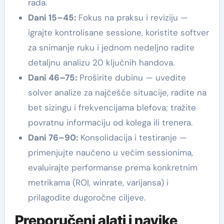
rada.
Dani 15–45:
Fokus na praksu i reviziju —
igrajte kontrolisane sessione, koristite softver
za snimanje ruku i jednom nedeljno radite
detaljnu analizu 20 ključnih handova.
Dani 46–75:
Proširite dubinu — uvedite
solver analize za najčešće situacije, radite na
bet sizingu i frekvencijama blefova; tražite
povratnu informaciju od kolega ili trenera.
Dani 76–90:
Konsolidacija i testiranje —
primenjujte naučeno u većim sessionima,
evaluirajte performanse prema konkretnim
metrikama (ROI, winrate, varijansa) i
prilagodite dugoročne ciljeve.
Preporučeni alati i navike