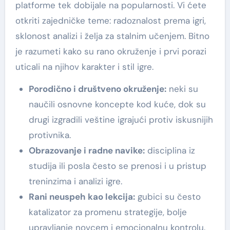
platforme tek dobijale na popularnosti. Vi ćete
otkriti zajedničke teme: radoznalost prema igri,
sklonost analizi i želja za stalnim učenjem. Bitno
je razumeti kako su rano okruženje i prvi porazi
uticali na njihov karakter i stil igre.
Porodično i društveno okruženje:
neki su
naučili osnovne koncepte kod kuće, dok su
drugi izgradili veštine igrajući protiv iskusnijih
protivnika.
Obrazovanje i radne navike:
disciplina iz
studija ili posla često se prenosi i u pristup
treninzima i analizi igre.
Rani neuspeh kao lekcija:
gubici su često
katalizator za promenu strategije, bolje
upravljanje novcem i emocionalnu kontrolu.