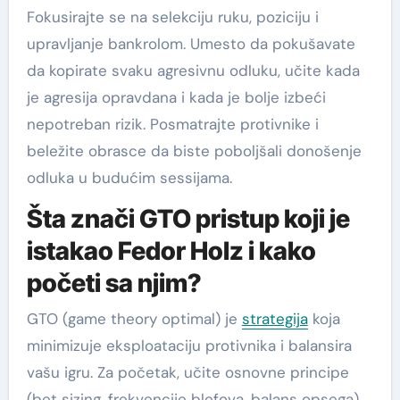
Fokusirajte se na selekciju ruku, poziciju i
upravljanje bankrolom. Umesto da pokušavate
da kopirate svaku agresivnu odluku, učite kada
je agresija opravdana i kada je bolje izbeći
nepotreban rizik. Posmatrajte protivnike i
beležite obrasce da biste poboljšali donošenje
odluka u budućim sessijama.
Šta znači GTO pristup koji je
istakao Fedor Holz i kako
početi sa njim?
GTO (game theory optimal) je
strategija
koja
minimizuje eksploataciju protivnika i balansira
vašu igru. Za početak, učite osnovne principe
(bet sizing, frekvencije blefova, balans opsega),