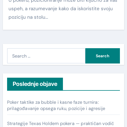
U pokeru, pozicioniranje može biti ključno za vaš
uspeh, a razumevanje kako da iskoristite svoju
poziciju na stolu…
S
e
a
r
c
Poslednje objave
h
f
Poker taktike za bubble i kasne faze turnira:
o
prilagođavanje opsega ruku, pozicije i agresije
r
:
Strategije Texas Holdem pokera — praktičan vodič