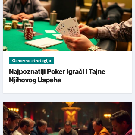
Osnovne strategije
Najpoznatiji Poker Igrači I Tajne
Njihovog Uspeha