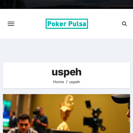
Skip
to
content
uspeh
Home
uspeh