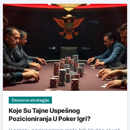
Osnovne strategije
Koje Su Tajne Uspešnog
Pozicioniranja U Poker Igri?