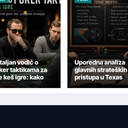
taljan vodič o
Uporedna analiza
ker taktikama za
glavnih strateških
e keš igre: kako
pristupa u Texas
entifikovati tipove
Holdem pokera —
rača, čitati govor
GTO i eksploatati
a i prilagoditi
strategije
rategiju