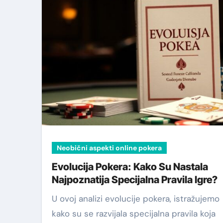
Neobični aspekti online pokera
Evolucija Pokera: Kako Su Nastala
Najpoznatija Specijalna Pravila Igre?
U ovoj analizi evolucije pokera, istražujemo
kako su se razvijala specijalna pravila koja