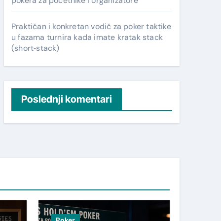
pokera za početnike i organizatore
Praktičan i konkretan vodič za poker taktike
u fazama turnira kada imate kratak stack
(short‑stack)
Poslednji komentari
Poker