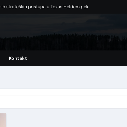
ih strateških pristupa u Texas Holdem pokera — GTO i eksplo
la Texas Holdem pokera za početnike i organizatore
vodič za poker taktike u fazama turnira kada imate kratak stac
onstruisati i prilagođavati opsege ruku u Texas Holdem
la Texas Holdem pokera — najčešći nesporazumi i prekršaji
a
Kontakt
igru: prepoznavanje protivnika, timing tells i bet‑sizing
k vodič: gotove checkliste i odluke za ključne situacije u str
m pokera — praktičan vodič za preflop i pozicije