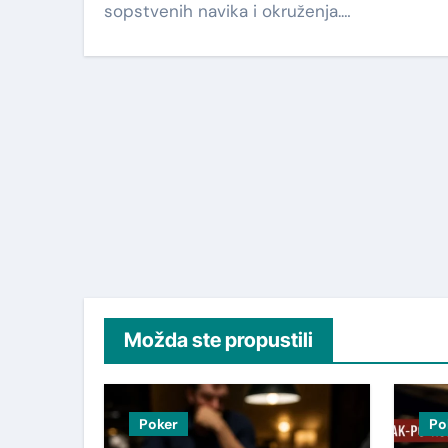
sopstvenih navika i okruženja.…
Možda ste propustili
Poker
Po