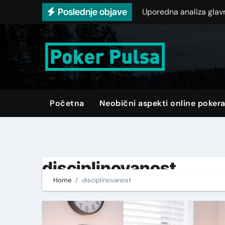
Skip
Poslednje objave
Uporedna analiza glavn
to
Detaljan pregled pravi
content
Praktičan i konkretan 
Detaljan vodič: kako k
Praktičan vodič: pravi
Početna
Neobični aspekti online poker
Poker taktike za online 
Koristan, korak‑po‑kora
Strategije Texas Holde
disciplinovanost
Home
disciplinovanost