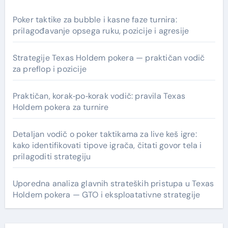
h
f
Poker taktike za bubble i kasne faze turnira:
o
prilagođavanje opsega ruku, pozicije i agresije
r
:
Strategije Texas Holdem pokera — praktičan vodič
za preflop i pozicije
Praktičan, korak‑po‑korak vodič: pravila Texas
Holdem pokera za turnire
Detaljan vodič o poker taktikama za live keš igre:
kako identifikovati tipove igrača, čitati govor tela i
prilagoditi strategiju
Uporedna analiza glavnih strateških pristupa u Texas
Holdem pokera — GTO i eksploatativne strategije