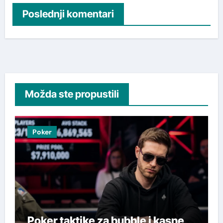
Poslednji komentari
Možda ste propustili
Poker
Poker taktike za bubble i kasne