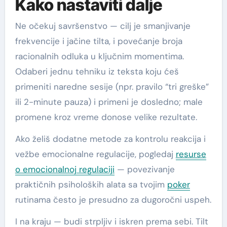
Kako nastaviti dalje
Ne očekuj savršenstvo — cilj je smanjivanje
frekvencije i jačine tilta, i povećanje broja
racionalnih odluka u ključnim momentima.
Odaberi jednu tehniku iz teksta koju ćeš
primeniti naredne sesije (npr. pravilo “tri greške”
ili 2-minute pauza) i primeni je dosledno; male
promene kroz vreme donose velike rezultate.
Ako želiš dodatne metode za kontrolu reakcija i
vežbe emocionalne regulacije, pogledaj
resurse
o emocionalnoj regulaciji
— povezivanje
praktičnih psiholoških alata sa tvojim
poker
rutinama često je presudno za dugoročni uspeh.
I na kraju — budi strpljiv i iskren prema sebi. Tilt