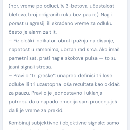
(npr. vreme po odluci, % 3-betova, učestalost
blefova, broj odigranih ruku bez pauze). Nagli
porast u agresiji ili skraćeno vreme za odluku
često je alarm za tilt.
– Fiziološki indikator: obrati pažnju na disanje,
napetost u ramenima, ubrzan rad srca. Ako imaš
pametni sat, prati nagle skokove pulsa — to su
jasni signali stresa.
– Pravilo “tri greške”: unapred definiši tri loše
odluke ili tri uzastopna loša rezultata kao okidač
za pauzu. Pravilo je jednostavno i uklanja
potrebu da u napadu emocija sam procenjuješ
da li je vreme za prekid.
Kombinuj subjektivne i objektivne signale: samo