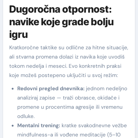
Dugoročna otpornost:
navike koje grade bolju
igru
Kratkoročne taktike su odlične za hitne situacije,
ali stvarna promena dolazi iz navika koje uvodiš
tokom nedelja i meseci. Evo konkretnih praksi
koje možeš postepeno uključiti u svoj režim:
Redovni pregled dnevnika:
jednom nedeljno
analiziraj zapise — traži obrasce, okidače i
promene u procentima agresije ili vremenu
odluke.
Mentalni trening:
kratke svakodnevne vežbe
mindfulness-a ili vođene meditacije (5–10