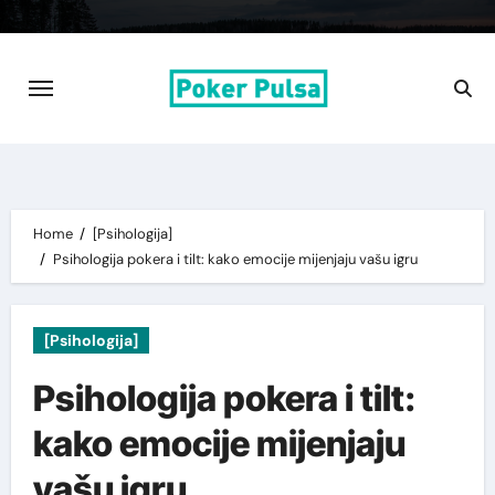
Skip
to
content
Home
[Psihologija]
Psihologija pokera i tilt: kako emocije mijenjaju vašu igru
[Psihologija]
Psihologija pokera i tilt:
kako emocije mijenjaju
vašu igru