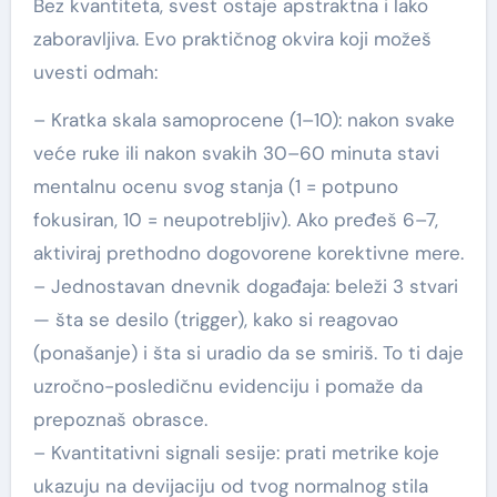
Bez kvantiteta, svest ostaje apstraktna i lako
zaboravljiva. Evo praktičnog okvira koji možeš
uvesti odmah:
– Kratka skala samoprocene (1–10): nakon svake
veće ruke ili nakon svakih 30–60 minuta stavi
mentalnu ocenu svog stanja (1 = potpuno
fokusiran, 10 = neupotrebljiv). Ako pređeš 6–7,
aktiviraj prethodno dogovorene korektivne mere.
– Jednostavan dnevnik događaja: beleži 3 stvari
— šta se desilo (trigger), kako si reagovao
(ponašanje) i šta si uradio da se smiriš. To ti daje
uzročno-posledičnu evidenciju i pomaže da
prepoznaš obrasce.
– Kvantitativni signali sesije: prati metrikе koje
ukazuju na devijaciju od tvog normalnog stila