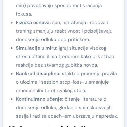
min) povećavaju sposobnost vraćanja
fokusa.
Fizička osnova:
san, hidratacija i redovan
trening smanjuju reaktivnost i poboljšavaju
donošenje odluka pod pritiskom.
Simulacije u miru:
igraj situacije visokog
stresa offline ili sa trenerom kako bi vežbao
reakcije bez stvarnog gubitka novca.
Bankroll disciplina:
striktno praćenje pravila
o ulozima i session stop-loss-u smanjuje
emocionalni teret svakog stola.
Kontinuirano učenje:
čitanje literature o
donošenju odluka, gledanje snimaka svojih
sesija i rad sa coach-em ubrzavaju napredak.