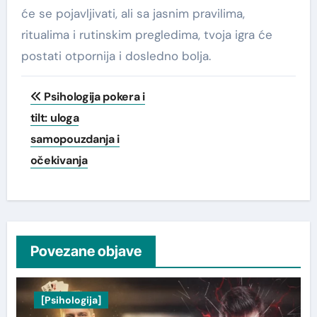
će se pojavljivati, ali sa jasnim pravilima,
ritualima i rutinskim pregledima, tvoja igra će
postati otpornija i dosledno bolja.
Post
Psihologija pokera i
navigation
tilt: uloga
samopouzdanja i
očekivanja
Povezane objave
[Psihologija]