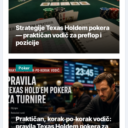
Strategije Texas Holdem pokera
— praktičan vodič za preflop i
pozicije
Poker
Praktičan, korak‑po‑korak vodič:
pravila Texas Holdem pokera za