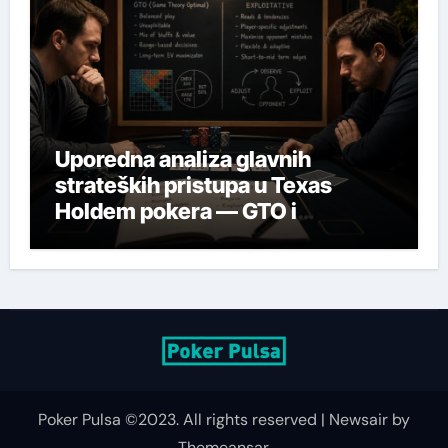
Uporedna analiza glavnih
strateških pristupa u Texas
Holdem pokera — GTO i
eksploatativne strategije
Poker
Pulsa ©2023. All rights reserved
|
Newsair
by
Themeansar
.