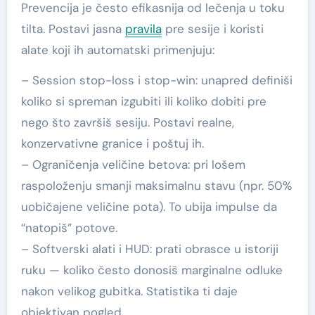
Prevencija je često efikasnija od lečenja u toku
tilta. Postavi jasna
pravila
pre sesije i koristi
alate koji ih automatski primenjuju:
– Session stop-loss i stop-win: unapred definiši
koliko si spreman izgubiti ili koliko dobiti pre
nego što završiš sesiju. Postavi realne,
konzervativne granice i poštuj ih.
– Ograničenja veličine betova: pri lošem
raspoloženju smanji maksimalnu stavu (npr. 50%
uobičajene veličine pota). To ubija impulse da
“natopiš” potove.
– Softverski alati i HUD: prati obrasce u istoriji
ruku — koliko često donosiš marginalne odluke
nakon velikog gubitka. Statistika ti daje
objektivan pogled.