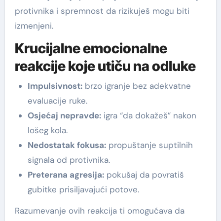
protivnika i spremnost da rizikuješ mogu biti
izmenjeni.
Krucijalne emocionalne
reakcije koje utiču na odluke
Impulsivnost:
brzo igranje bez adekvatne
evaluacije ruke.
Osjećaj nepravde:
igra “da dokažeš” nakon
lošeg kola.
Nedostatak fokusa:
propuštanje suptilnih
signala od protivnika.
Preterana agresija:
pokušaj da povratiš
gubitke prisiljavajući potove.
Razumevanje ovih reakcija ti omogućava da