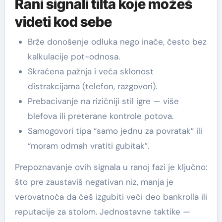
Rani signali tilta koje možeš
videti kod sebe
Brže donošenje odluka nego inače, često bez
kalkulacije pot-odnosa.
Skraćena pažnja i veća sklonost
distrakcijama (telefon, razgovori).
Prebacivanje na rizičniji stil igre — više
blefova ili preterane kontrole potova.
Samogovori tipa “samo jednu za povratak” ili
“moram odmah vratiti gubitak”.
Prepoznavanje ovih signala u ranoj fazi je ključno:
što pre zaustaviš negativan niz, manja je
verovatnoća da ćeš izgubiti veći deo bankrolla ili
reputacije za stolom. Jednostavne taktike —