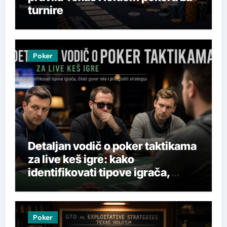
turnire
Poker
Detaljan vodič o poker taktikama
za live keš igre: kako
identifikovati tipove igrača,
čitati govor tela i prilagoditi
strategiju
Poker