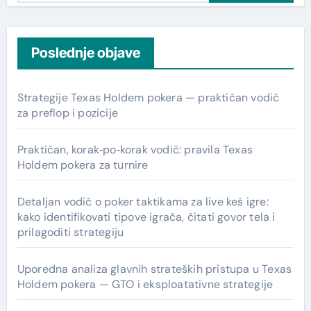
a
r
c
Poslednje objave
h
f
Strategije Texas Holdem pokera — praktičan vodič
o
za preflop i pozicije
r
:
Praktičan, korak‑po‑korak vodič: pravila Texas
Holdem pokera za turnire
Detaljan vodič o poker taktikama za live keš igre:
kako identifikovati tipove igrača, čitati govor tela i
prilagoditi strategiju
Uporedna analiza glavnih strateških pristupa u Texas
Holdem pokera — GTO i eksploatativne strategije