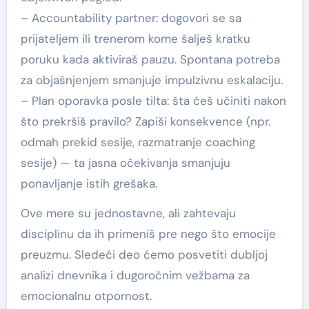
– Accountability partner: dogovori se sa
prijateljem ili trenerom kome šalješ kratku
poruku kada aktiviraš pauzu. Spontana potreba
za objašnjenjem smanjuje impulzivnu eskalaciju.
– Plan oporavka posle tilta: šta ćeš učiniti nakon
što prekršiš pravilo? Zapiši konsekvence (npr.
odmah prekid sesije, razmatranje coaching
sesije) — ta jasna očekivanja smanjuju
ponavljanje istih grešaka.
Ove mere su jednostavne, ali zahtevaju
disciplinu da ih primeniš pre nego što emocije
preuzmu. Sledeći deo ćemo posvetiti dubljoj
analizi dnevnika i dugoročnim vežbama za
emocionalnu otpornost.