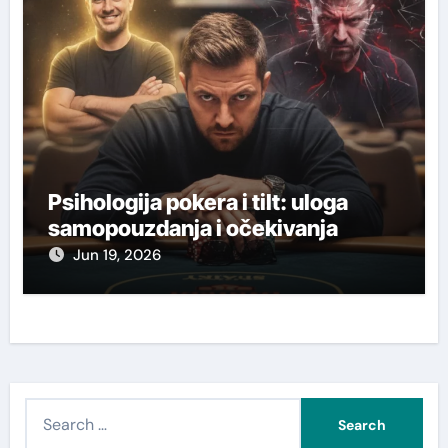
Psihologija pokera i tilt: uloga
samopouzdanja i očekivanja
Jun 19, 2026
S
e