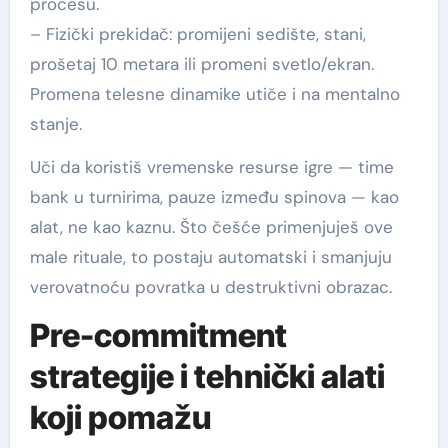
procesu.
– Fizički prekidač: promijeni sedište, stani,
prošetaj 10 metara ili promeni svetlo/ekran.
Promena telesne dinamike utiče i na mentalno
stanje.
Uči da koristiš vremenske resurse igre — time
bank u turnirima, pauze između spinova — kao
alat, ne kao kaznu. Što češće primenjuješ ove
male rituale, to postaju automatski i smanjuju
verovatnoću povratka u destruktivni obrazac.
Pre-commitment
strategije i tehnički alati
koji pomažu