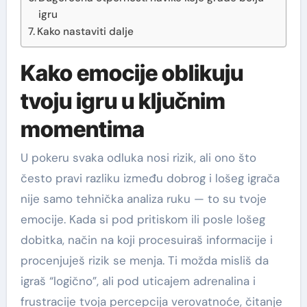
igru
Kako nastaviti dalje
Kako emocije oblikuju
tvoju igru u ključnim
momentima
U pokeru svaka odluka nosi rizik, ali ono što
često pravi razliku između dobrog i lošeg igrača
nije samo tehnička analiza ruku — to su tvoje
emocije. Kada si pod pritiskom ili posle lošeg
dobitka, način na koji procesuiraš informacije i
procenjuješ rizik se menja. Ti možda misliš da
igraš “logično”, ali pod uticajem adrenalina i
frustracije tvoja percepcija verovatnoće, čitanje