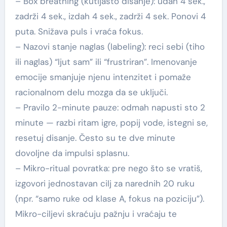
– Box breathing (kutijasto disanje): udah 4 sek.,
zadrži 4 sek., izdah 4 sek., zadrži 4 sek. Ponovi 4
puta. Snižava puls i vraća fokus.
– Nazovi stanje naglas (labeling): reci sebi (tiho
ili naglas) “ljut sam” ili “frustriran”. Imenovanje
emocije smanjuje njenu intenzitet i pomaže
racionalnom delu mozga da se uključi.
– Pravilo 2-minute pauze: odmah napusti sto 2
minute — razbi ritam igre, popij vode, istegni se,
resetuj disanje. Često su te dve minute
dovoljne da impulsi splasnu.
– Mikro-ritual povratka: pre nego što se vratiš,
izgovori jednostavan cilj za narednih 20 ruku
(npr. “samo ruke od klase A, fokus na poziciju”).
Mikro-ciljevi skraćuju pažnju i vraćaju te