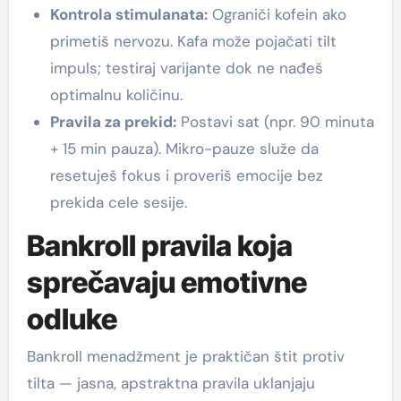
Kontrola stimulanata:
Ograniči kofein ako
primetiš nervozu. Kafa može pojačati tilt
impuls; testiraj varijante dok ne nađeš
optimalnu količinu.
Pravila za prekid:
Postavi sat (npr. 90 minuta
+ 15 min pauza). Mikro-pauze služe da
resetuješ fokus i proveriš emocije bez
prekida cele sesije.
Bankroll pravila koja
sprečavaju emotivne
odluke
Bankroll menadžment je praktičan štit protiv
tilta — jasna, apstraktna pravila uklanjaju