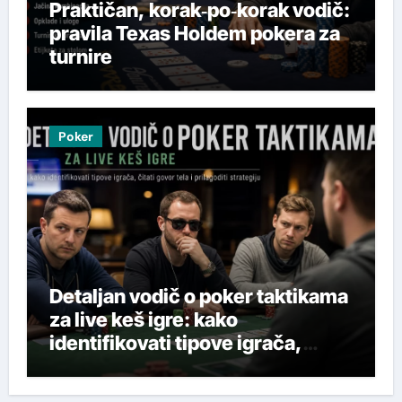
Praktičan, korak‑po‑korak vodič:
pravila Texas Holdem pokera za
turnire
Poker
Detaljan vodič o poker taktikama
za live keš igre: kako
identifikovati tipove igrača,
čitati govor tela i prilagoditi
strategiju