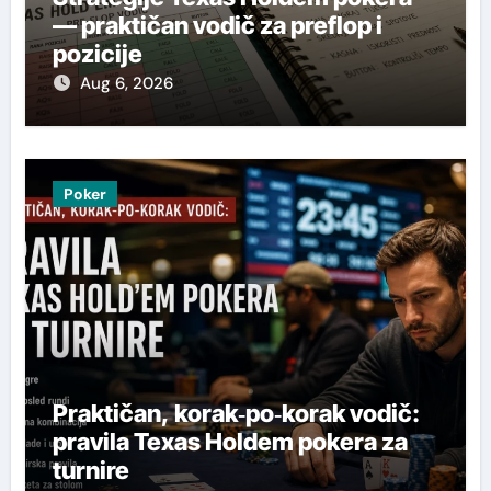
— praktičan vodič za preflop i
pozicije
Aug 6, 2026
Poker
Praktičan, korak‑po‑korak vodič:
pravila Texas Holdem pokera za
turnire