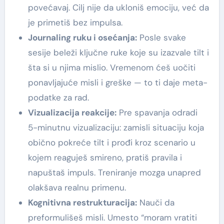
povećavaj. Cilj nije da ukloniš emociju, već da
je primetiš bez impulsa.
Journaling ruku i osećanja:
Posle svake
sesije beleži ključne ruke koje su izazvale tilt i
šta si u njima mislio. Vremenom ćeš uočiti
ponavljajuće misli i greške — to ti daje meta-
podatke za rad.
Vizualizacija reakcije:
Pre spavanja odradi
5-minutnu vizualizaciju: zamisli situaciju koja
obično pokreće tilt i prođi kroz scenario u
kojem reaguješ smireno, pratiš pravila i
napuštaš impuls. Treniranje mozga unapred
olakšava realnu primenu.
Kognitivna restrukturacija:
Nauči da
preformulišeš misli. Umesto “moram vratiti