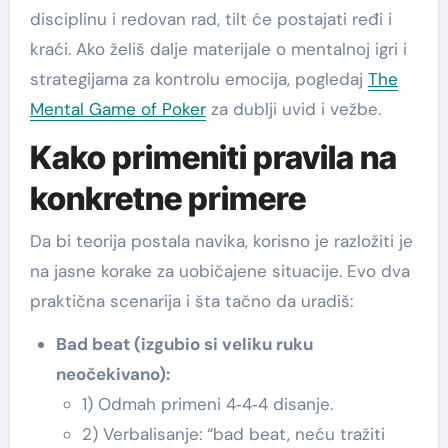
disciplinu i redovan rad, tilt će postajati ređi i
kraći. Ako želiš dalje materijale o mentalnoj igri i
strategijama za kontrolu emocija, pogledaj
The
Mental Game of Poker
za dublji uvid i vežbe.
Kako primeniti pravila na
konkretne primere
Da bi teorija postala navika, korisno je razložiti je
na jasne korake za uobičajene situacije. Evo dva
praktična scenarija i šta tačno da uradiš:
Bad beat (izgubio si veliku ruku
neočekivano):
1) Odmah primeni 4‑4‑4 disanje.
2) Verbalisanje: “bad beat, neću tražiti