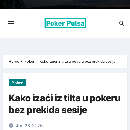
Skip
to
content
Home
Poker
Kako izaći iz tilta u pokeru bez prekida sesije
Poker
Kako izaći iz tilta u pokeru
bez prekida sesije
Jun 28, 2026