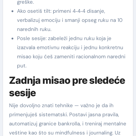
greške.
Ako osetiš tilt: primeni 4‑4‑4 disanje,
verbalizuj emociju i smanji opseg ruku na 10
narednih ruku.
Posle sesije: zabeleži jednu ruku koja je
izazvala emotivnu reakciju i jednu konkretnu
misao koju ćeš zameniti racionalnom naredni
put.
Zadnja misao pre sledeće
sesije
Nije dovoljno znati tehnike — važno je da ih
primenjuješ sistematski. Postavi jasna pravila,
automatizuj granice bankrolla, i treniraj mentalne
veštine kao što su mindfulness i journaling. Uz