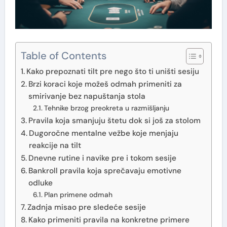
Table of Contents
Kako prepoznati tilt pre nego što ti uništi sesiju
Brzi koraci koje možeš odmah primeniti za
smirivanje bez napuštanja stola
Tehnike brzog preokreta u razmišljanju
Pravila koja smanjuju štetu dok si još za stolom
Dugoročne mentalne vežbe koje menjaju
reakcije na tilt
Dnevne rutine i navike pre i tokom sesije
Bankroll pravila koja sprečavaju emotivne
odluke
Plan primene odmah
Zadnja misao pre sledeće sesije
Kako primeniti pravila na konkretne primere