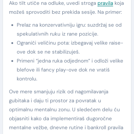
Ako tilt utiče na odluke, uvedi stroga
pravila
koja
možeš sprovoditi bez prekida sesije. Na primer:
Prelaz na konzervativniju igru: suzdržaj se od
spekulativnih ruku iz rane pozicije.
Ograniči veličinu pota: izbegavaj velike raise-
ove dok se ne stabilizuješ.
Primeni “jedna ruka odjednom” i odloži velike
blefove ili fancy play-ove dok ne vratiš
kontrolu.
Ove mere smanjuju rizik od nagomilavanja
gubitaka i daju ti prostor za povratak u
optimalnu mentalnu zonu. U sledećem delu ću
objasniti kako da implementiraš dugoročne
mentalne vežbe, dnevne rutine i bankroll pravila