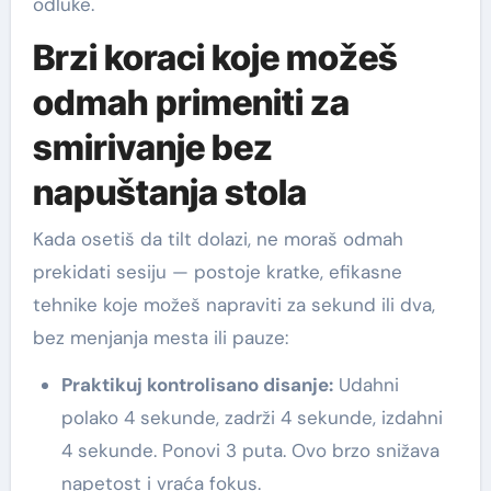
odluke.
Brzi koraci koje možeš
odmah primeniti za
smirivanje bez
napuštanja stola
Kada osetiš da tilt dolazi, ne moraš odmah
prekidati sesiju — postoje kratke, efikasne
tehnike koje možeš napraviti za sekund ili dva,
bez menjanja mesta ili pauze:
Praktikuj kontrolisano disanje:
Udahni
polako 4 sekunde, zadrži 4 sekunde, izdahni
4 sekunde. Ponovi 3 puta. Ovo brzo snižava
napetost i vraća fokus.