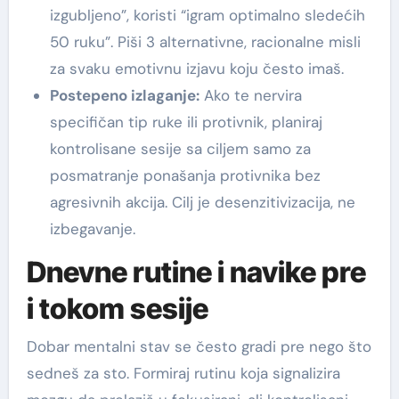
izgubljeno”, koristi “igram optimalno sledećih
50 ruku”. Piši 3 alternativne, racionalne misli
za svaku emotivnu izjavu koju često imaš.
Postepeno izlaganje:
Ako te nervira
specifičan tip ruke ili protivnik, planiraj
kontrolisane sesije sa ciljem samo za
posmatranje ponašanja protivnika bez
agresivnih akcija. Cilj je desenzitivizacija, ne
izbegavanje.
Dnevne rutine i navike pre
i tokom sesije
Dobar mentalni stav se često gradi pre nego što
sedneš za sto. Formiraj rutinu koja signalizira