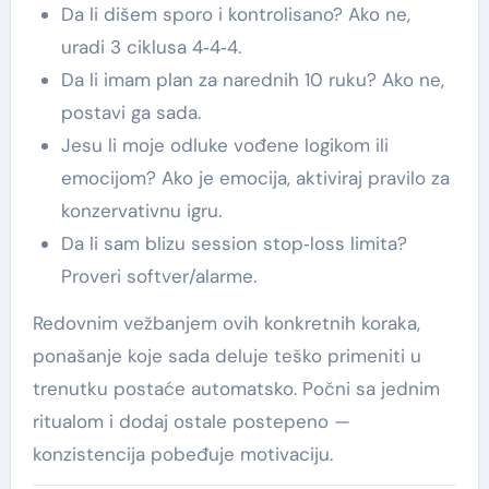
Da li dišem sporo i kontrolisano? Ako ne,
uradi 3 ciklusa 4‑4‑4.
Da li imam plan za narednih 10 ruku? Ako ne,
postavi ga sada.
Jesu li moje odluke vođene logikom ili
emocijom? Ako je emocija, aktiviraj pravilo za
konzervativnu igru.
Da li sam blizu session stop‑loss limita?
Proveri softver/alarme.
Redovnim vežbanjem ovih konkretnih koraka,
ponašanje koje sada deluje teško primeniti u
trenutku postaće automatsko. Počni sa jednim
ritualom i dodaj ostale postepeno —
konzistencija pobeđuje motivaciju.