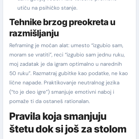
utiču na psihičko stanje.
Tehnike brzog preokreta u
razmišljanju
Reframing je moćan alat: umesto “izgubio sam,
moram se vratiti”, reci “izgubio sam jednu ruku,
moj zadatak je da igram optimalno u narednih
50 ruku”. Razmatraj gubitke kao podatke, ne kao
lične napade. Praktikovanje neutralnog jezika
(“to je deo igre”) smanjuje emotivni naboj i
pomaže ti da ostaneš rationalan.
Pravila koja smanjuju
štetu dok si još za stolom