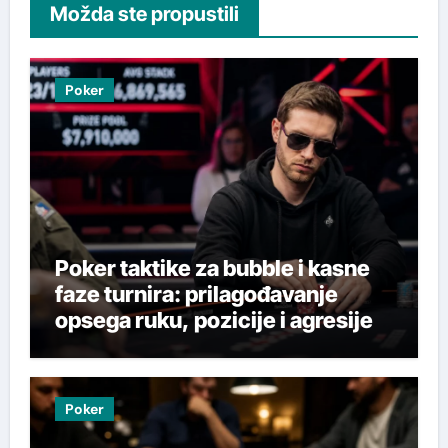
Možda ste propustili
Poker
Poker taktike za bubble i kasne
faze turnira: prilagođavanje
opsega ruku, pozicije i agresije
Poker