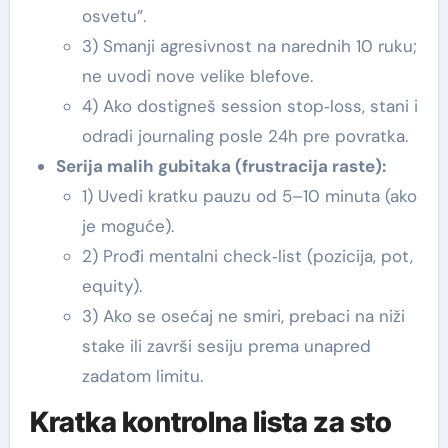
osvetu”.
3) Smanji agresivnost na narednih 10 ruku;
ne uvodi nove velike blefove.
4) Ako dostigneš session stop‑loss, stani i
odradi journaling posle 24h pre povratka.
Serija malih gubitaka (frustracija raste):
1) Uvedi kratku pauzu od 5–10 minuta (ako
je moguće).
2) Prođi mentalni check‑list (pozicija, pot,
equity).
3) Ako se osećaj ne smiri, prebaci na niži
stake ili završi sesiju prema unapred
zadatom limitu.
Kratka kontrolna lista za sto