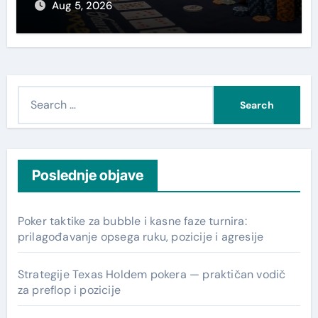
Aug 5, 2026
S
e
a
r
c
Poslednje objave
h
f
Poker taktike za bubble i kasne faze turnira:
o
prilagođavanje opsega ruku, pozicije i agresije
r
:
Strategije Texas Holdem pokera — praktičan vodič
za preflop i pozicije