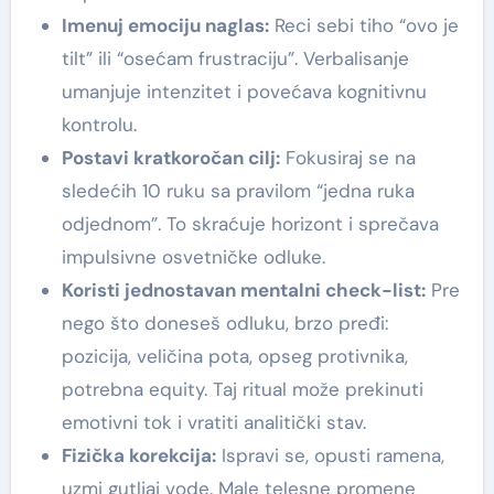
Imenuj emociju naglas:
Reci sebi tiho “ovo je
tilt” ili “osećam frustraciju”. Verbalisanje
umanjuje intenzitet i povećava kognitivnu
kontrolu.
Postavi kratkoročan cilj:
Fokusiraj se na
sledećih 10 ruku sa pravilom “jedna ruka
odjednom”. To skraćuje horizont i sprečava
impulsivne osvetničke odluke.
Koristi jednostavan mentalni check-list:
Pre
nego što doneseš odluku, brzo pređi:
pozicija, veličina pota, opseg protivnika,
potrebna equity. Taj ritual može prekinuti
emotivni tok i vratiti analitički stav.
Fizička korekcija:
Ispravi se, opusti ramena,
uzmi gutljaj vode. Male telesne promene