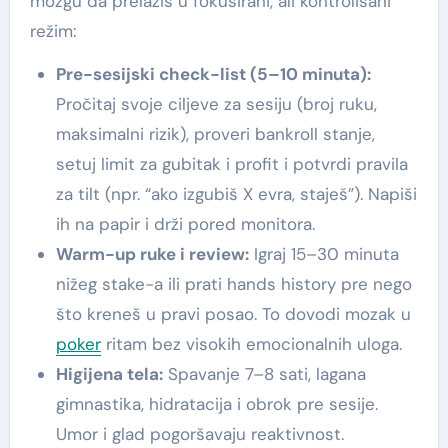
mozgu da prelaziš u fokusirani, ali kontrolisani
režim:
Pre-sesijski check-list (5–10 minuta):
Pročitaj svoje ciljeve za sesiju (broj ruku,
maksimalni rizik), proveri bankroll stanje,
setuj limit za gubitak i profit i potvrdi pravila
za tilt (npr. “ako izgubiš X evra, staješ”). Napiši
ih na papir i drži pored monitora.
Warm-up ruke i review:
Igraj 15–30 minuta
nižeg stake-a ili prati hands history pre nego
što kreneš u pravi posao. To dovodi mozak u
poker
ritam bez visokih emocionalnih uloga.
Higijena tela:
Spavanje 7–8 sati, lagana
gimnastika, hidratacija i obrok pre sesije.
Umor i glad pogoršavaju reaktivnost.