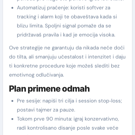
Automatizuj praćenje: koristi softver za
tracking i alarm koji te obaveštava kada si
blizu limita. Spoljni signal pomaže da se
pridržavaš pravila i kad je emocija visoka.
Ove strategije ne garantuju da nikada neće doći
do tilta, ali smanjuju učestalost i intenzitet i daju
ti konkretne procedure koje možeš slediti bez
emotivnog odlučivanja.
Plan primene odmah
Pre sesije: napiši tri cilja i session stop‑loss;
postavi tajmer za pauze.
Tokom prve 90 minuta: igraj konzervativno,
radi kontrolisano disanje posle svake veće