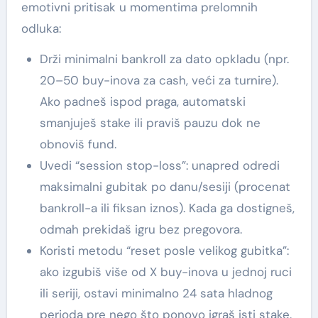
emotivni pritisak u momentima prelomnih
odluka:
Drži minimalni bankroll za dato opkladu (npr.
20–50 buy-inova za cash, veći za turnire).
Ako padneš ispod praga, automatski
smanjuješ stake ili praviš pauzu dok ne
obnoviš fund.
Uvedi “session stop-loss”: unapred odredi
maksimalni gubitak po danu/sesiji (procenat
bankroll-a ili fiksan iznos). Kada ga dostigneš,
odmah prekidaš igru bez pregovora.
Koristi metodu “reset posle velikog gubitka”:
ako izgubiš više od X buy-inova u jednoj ruci
ili seriji, ostavi minimalno 24 sata hladnog
perioda pre nego što ponovo igraš isti stake.