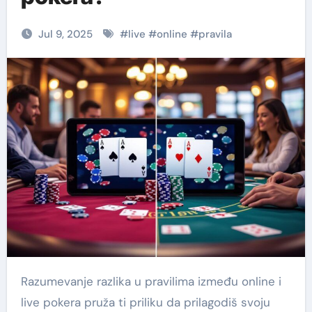
Jul 9, 2025
#
live
#
online
#
pravila
Razumevanje razlika u pravilima između online i
live pokera pruža ti priliku da prilagodiš svoju