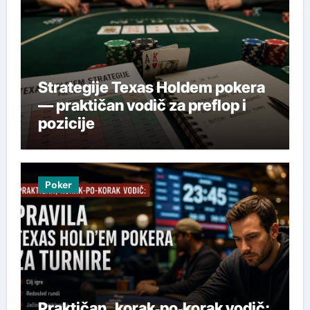
Strategije Texas Holdem pokera
— praktičan vodič za preflop i
pozicije
Poker
Praktičan, korak‑po‑korak vodič: