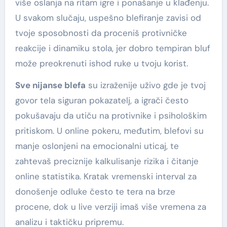
više oslanja na ritam igre i ponašanje u klađenju.
U svakom slučaju, uspešno blefiranje zavisi od
tvoje sposobnosti da proceniš protivničke
reakcije i dinamiku stola, jer dobro tempiran bluf
može preokrenuti ishod ruke u tvoju korist.
Sve nijanse blefa
su izraženije uživo gde je tvoj
govor tela siguran pokazatelj, a igrači često
pokušavaju da utiču na protivnike i psihološkim
pritiskom. U online pokeru, međutim, blefovi su
manje oslonjeni na emocionalni uticaj, te
zahtevaš preciznije kalkulisanje rizika i čitanje
online statistika. Kratak vremenski interval za
donošenje odluke često te tera na brze
procene, dok u live verziji imaš više vremena za
analizu i taktičku pripremu.