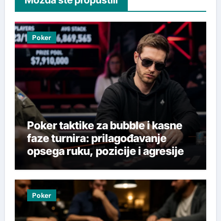
Možda ste propustili
Poker
Poker taktike za bubble i kasne
faze turnira: prilagođavanje
opsega ruku, pozicije i agresije
Poker