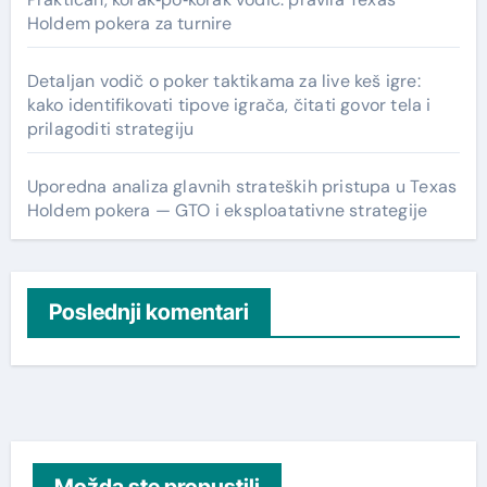
Holdem pokera za turnire
Detaljan vodič o poker taktikama za live keš igre:
kako identifikovati tipove igrača, čitati govor tela i
prilagoditi strategiju
Uporedna analiza glavnih strateških pristupa u Texas
Holdem pokera — GTO i eksploatativne strategije
Poslednji komentari