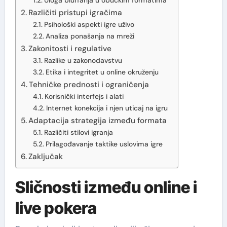
Različiti pristupi igračima
Psihološki aspekti igre uživo
Analiza ponašanja na mreži
Zakonitosti i regulative
Razlike u zakonodavstvu
Etika i integritet u online okruženju
Tehničke prednosti i ograničenja
Korisnički interfejs i alati
Internet konekcija i njen uticaj na igru
Adaptacija strategija između formata
Različiti stilovi igranja
Prilagođavanje taktike uslovima igre
Zaključak
Sličnosti između online i
live pokera