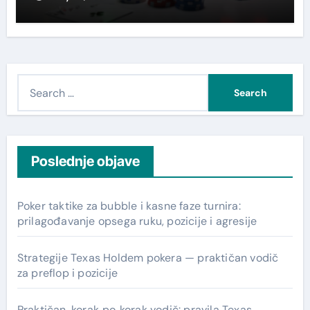
S
e
a
r
c
Poslednje objave
h
f
Poker taktike za bubble i kasne faze turnira:
o
prilagođavanje opsega ruku, pozicije i agresije
r
:
Strategije Texas Holdem pokera — praktičan vodič
za preflop i pozicije
Praktičan, korak‑po‑korak vodič: pravila Texas