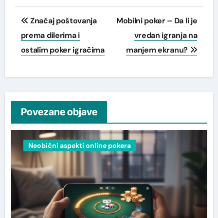
Post
Značaj poštovanja
Mobilni poker – Da li je
navigation
prema dilerima i
vredan igranja na
ostalim poker igračima
manjem ekranu?
Povezane objave
Neobični aspekti online pokera