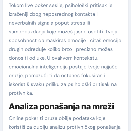
Tokom live poker sesije, psihološki pritisak je
izraženiji zbog neposrednog kontakta i
neverbalnih signala poput stresa ili
samopouzdanja koje možeš jasno osetiti. Tvoja
sposobnost da maskiraš emocije i čitaš emocije
drugih određuje koliko brzo i precizno možeš
donositi odluke. U ovakvom kontekstu,
emocionalna inteligencija postaje tvoje najjače
oružje, pomažući ti da ostaneš fokusiran i
iskoristiš svaku priliku za psihološki pritisak na
protivnika.
Analiza ponašanja na mreži
Online poker ti pruža obilje podataka koje
koristiš za dublju analizu protivničkog ponašanja,