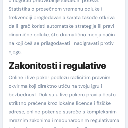
omogućiti predviđanje sledećih poteza.
Statistika o prosečnom vremenu odluke i
frekvenciji pregledavanja karata takođe otkriva
da li igrač koristi automatske strategije ili pravi
dinamične odluke, što dramatično menja način
na koji ćeš se prilagođavati i nadigravati protiv
njega.
Zakonitosti i regulative
Online i live poker podležu različitim pravnim
okvirima koji direktno utiču na tvoju igru i
bezbednost. Dok su u live pokeru pravila često
striktno praćena kroz lokalne licence i fizičke
adrese, online poker se susreće s kompleksnim
mrežnim zakonima i međunarodnim regulativama