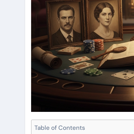
Table of Contents