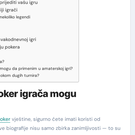
rijediti vašu igru
ji igrači
 nekoliko legendi
svakodnevnoj igri
ju pokera
ja?
še mogu da primenim u amaterskoj igri?
tokom dugih turnira?
poker igrača mogu
oker
vještine, sigurno ćete imati koristi od
ve biografije nisu samo zbirka zanimljivosti — to su