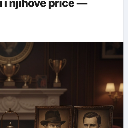
 i njihove priče —