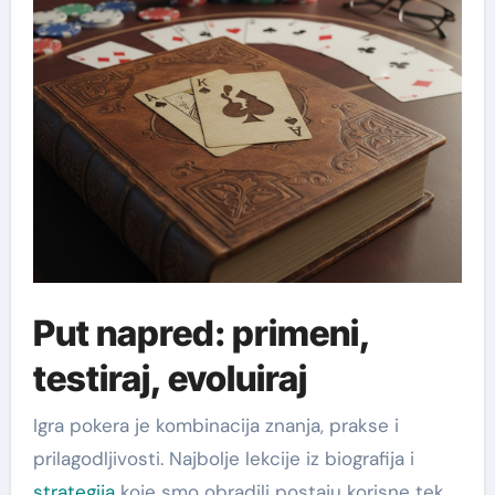
Put napred: primeni,
testiraj, evoluiraj
Igra pokera je kombinacija znanja, prakse i
prilagodljivosti. Najbolje lekcije iz biografija i
strategija
koje smo obradili postaju korisne tek