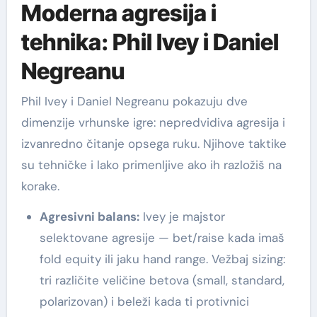
Moderna agresija i
tehnika: Phil Ivey i Daniel
Negreanu
Phil Ivey i Daniel Negreanu pokazuju dve
dimenzije vrhunske igre: nepredvidiva agresija i
izvanredno čitanje opsega ruku. Njihove taktike
su tehničke i lako primenljive ako ih razložiš na
korake.
Agresivni balans:
Ivey je majstor
selektovane agresije — bet/raise kada imaš
fold equity ili jaku hand range. Vežbaj sizing:
tri različite veličine betova (small, standard,
polarizovan) i beleži kada ti protivnici