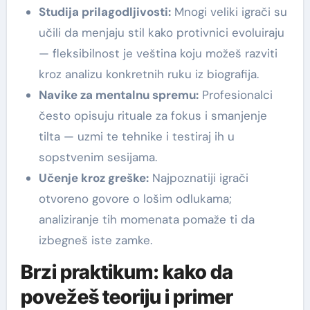
Studija prilagodljivosti:
Mnogi veliki igrači su
učili da menjaju stil kako protivnici evoluiraju
— fleksibilnost je veština koju možeš razviti
kroz analizu konkretnih ruku iz biografija.
Navike za mentalnu spremu:
Profesionalci
često opisuju rituale za fokus i smanjenje
tilta — uzmi te tehnike i testiraj ih u
sopstvenim sesijama.
Učenje kroz greške:
Najpoznatiji igrači
otvoreno govore o lošim odlukama;
analiziranje tih momenata pomaže ti da
izbegneš iste zamke.
Brzi praktikum: kako da
povežeš teoriju i primer