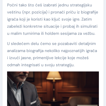
Počni tako što ćeš izabrati jednu strategijsku
veštinu (npr. pozicija) i pronaći priču iz biografije
igrača koji je koristi kao ključ svoje igre. Zatim
zabeleži konkretne situacije i probaj ih simulirati
u malim turnirima ili holdem sesijama za vežbu.
U sledećem delu ćemo se pozabaviti detaljnim
analizama biografija nekoliko najpoznatijih igrača
i izvući jasne, primenljive lekcije koje možeš
odmah integrisati u svoju strategiju.