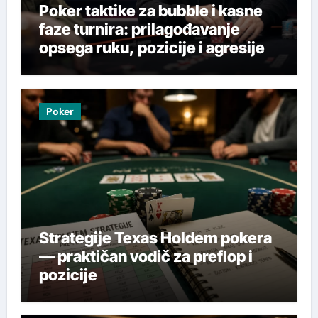
Poker taktike za bubble i kasne
faze turnira: prilagođavanje
opsega ruku, pozicije i agresije
Poker
Strategije Texas Holdem pokera
— praktičan vodič za preflop i
pozicije