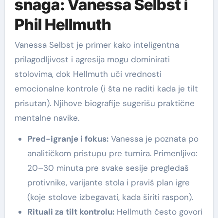
snaga: Vanessa Selbst i
Phil Hellmuth
Vanessa Selbst je primer kako inteligentna
prilagodljivost i agresija mogu dominirati
stolovima, dok Hellmuth uči vrednosti
emocionalne kontrole (i šta ne raditi kada je tilt
prisutan). Njihove biografije sugerišu praktične
mentalne navike.
Pred-igranje i fokus:
Vanessa je poznata po
analitičkom pristupu pre turnira. Primenljivo:
20–30 minuta pre svake sesije pregledaš
protivnike, varijante stola i praviš plan igre
(koje stolove izbegavati, kada širiti raspon).
Rituali za tilt kontrolu:
Hellmuth često govori