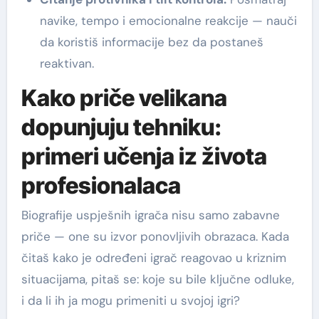
navike, tempo i emocionalne reakcije — nauči
da koristiš informacije bez da postaneš
reaktivan.
Kako priče velikana
dopunjuju tehniku:
primeri učenja iz života
profesionalaca
Biografije uspješnih igrača nisu samo zabavne
priče — one su izvor ponovljivih obrazaca. Kada
čitaš kako je određeni igrač reagovao u kriznim
situacijama, pitaš se: koje su bile ključne odluke,
i da li ih ja mogu primeniti u svojoj igri?