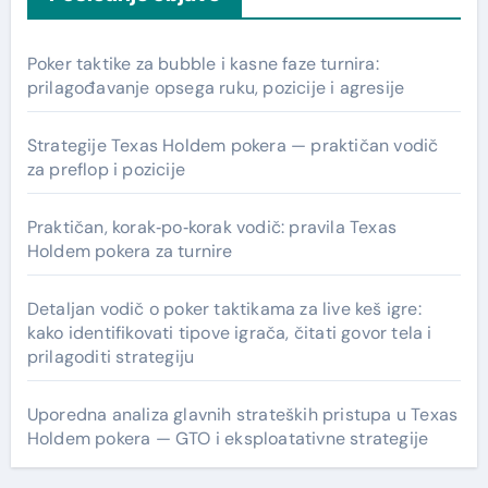
h
f
Poker taktike za bubble i kasne faze turnira:
o
prilagođavanje opsega ruku, pozicije i agresije
r
:
Strategije Texas Holdem pokera — praktičan vodič
za preflop i pozicije
Praktičan, korak‑po‑korak vodič: pravila Texas
Holdem pokera za turnire
Detaljan vodič o poker taktikama za live keš igre:
kako identifikovati tipove igrača, čitati govor tela i
prilagoditi strategiju
Uporedna analiza glavnih strateških pristupa u Texas
Holdem pokera — GTO i eksploatativne strategije