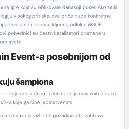
ne igre koje su oblikovale današnji poker. Ako želiš
ologiju visokog pritiska, ove priče nude konkretne
rilagođavaju se i donose ključne odluke. WSOP
govi pobednici su često katalizatori promena u
irom sveta.
ain Event-a posebnijom od
likuju šampiona
— to je serija dana ili čak nedelja masivnih odluka.
stika koje ga čine jedinstvenim:
ivnici dolaze iz različitih pozadina, što zahteva