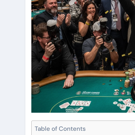
Table of Contents