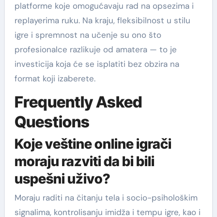
platforme koje omogućavaju rad na opsezima i
replayerima ruku. Na kraju, fleksibilnost u stilu
igre i spremnost na učenje su ono što
profesionalce razlikuje od amatera — to je
investicija koja će se isplatiti bez obzira na
format koji izaberete.
Frequently Asked
Questions
Koje veštine online igrači
moraju razviti da bi bili
uspešni uživo?
Moraju raditi na čitanju tela i socio-psihološkim
signalima, kontrolisanju imidža i tempu igre, kao i