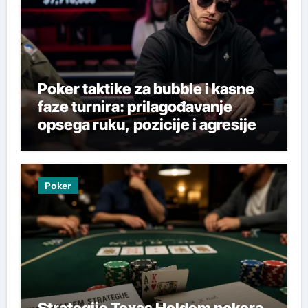
Poker taktike za bubble i kasne
faze turnira: prilagođavanje
opsega ruku, pozicije i agresije
Poker