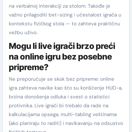
na verbalnoj interakciji za stolom. Takođe je
važno prilagoditi bet-sizing i učestalost igrača u
kontekstu fizičkog stola — to zahteva praktičnu
vežbu uživo.
Mogu li live igrači brzo preći
na online igru bez posebne
pripreme?
Ne preporučuje se skok bez pripreme: online
igra zahteva navike kao što su korišćenje HUD-a,
brzina donošenja odluka i svest o statistici
protivnika. Live igrači bi trebalo da rade na
kalkulacijama opsega, multi-tabling veštinama
(ako planiraju to raditi) i navikavanju na odsustvo
fizičkih tertsova.