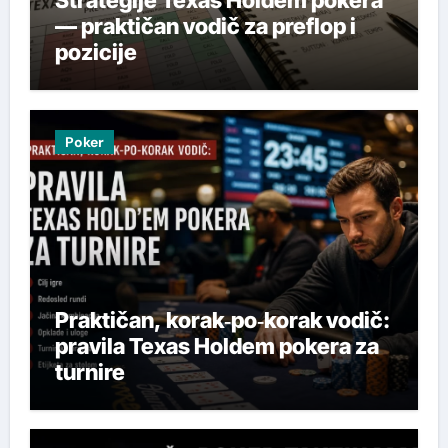
Strategije Texas Holdem pokera
— praktičan vodič za preflop i
pozicije
Poker
Praktičan, korak‑po‑korak vodič:
pravila Texas Holdem pokera za
turnire