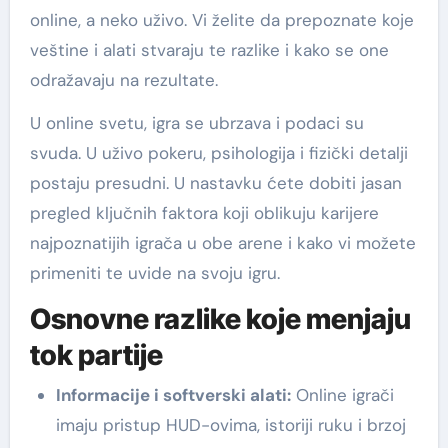
online, a neko uživo. Vi želite da prepoznate koje
veštine i alati stvaraju te razlike i kako se one
odražavaju na rezultate.
U online svetu, igra se ubrzava i podaci su
svuda. U uživo pokeru, psihologija i fizički detalji
postaju presudni. U nastavku ćete dobiti jasan
pregled ključnih faktora koji oblikuju karijere
najpoznatijih igrača u obe arene i kako vi možete
primeniti te uvide na svoju igru.
Osnovne razlike koje menjaju
tok partije
Informacije i softverski alati:
Online igrači
imaju pristup HUD-ovima, istoriji ruku i brzoj