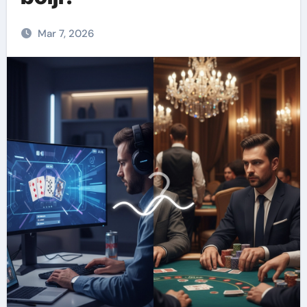
Mar 7, 2026