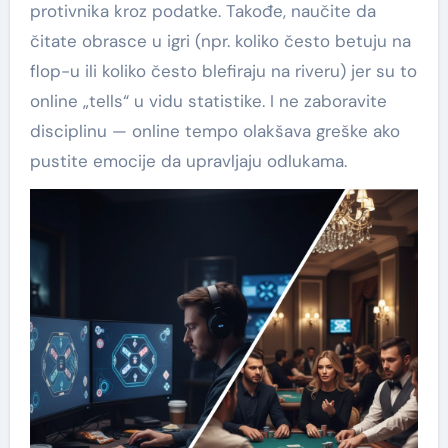
protivnika kroz podatke. Takođe, naučite da
čitate obrasce u igri (npr. koliko često betuju na
flop-u ili koliko često blefiraju na riveru) jer su to
online „tells“ u vidu statistike. I ne zaboravite
disciplinu — online tempo olakšava greške ako
pustite emocije da upravljaju odlukama.