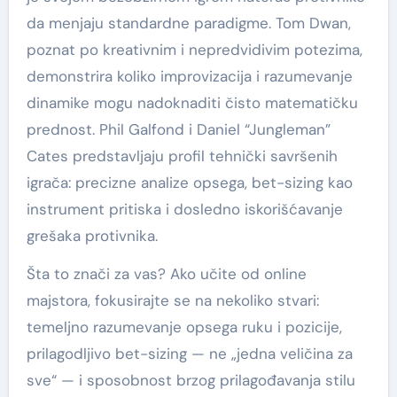
da menjaju standardne paradigme. Tom Dwan,
poznat po kreativnim i nepredvidivim potezima,
demonstrira koliko improvizacija i razumevanje
dinamike mogu nadoknaditi čisto matematičku
prednost. Phil Galfond i Daniel “Jungleman”
Cates predstavljaju profil tehnički savršenih
igrača: precizne analize opsega, bet-sizing kao
instrument pritiska i dosledno iskorišćavanje
grešaka protivnika.
Šta to znači za vas? Ako učite od online
majstora, fokusirajte se na nekoliko stvari:
temeljno razumevanje opsega ruku i pozicije,
prilagodljivo bet-sizing — ne „jedna veličina za
sve“ — i sposobnost brzog prilagođavanja stilu