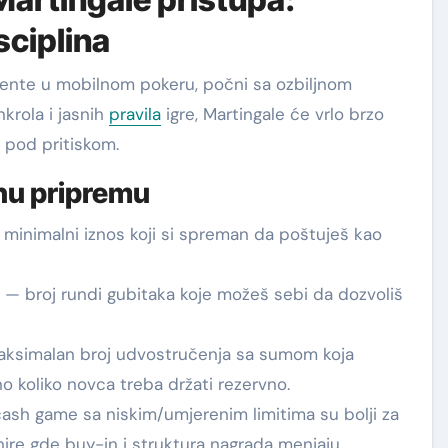
sciplina
emente u mobilnom pokeru, počni sa ozbiljnom
krola i jasnih
pravila
igre, Martingale će vrlo brzo
a pod pritiskom.
nu pripremu
e minimalni iznos koji si spreman da poštuješ kao
 — broj rundi gubitaka koje možeš sebi da dozvoliš
aksimalan broj udvostručenja sa sumom koja
no koliko novca treba držati rezervno.
 cash game sa niskim/umjerenim limitima su bolji za
nire gde buy-in i struktura nagrada menjaju