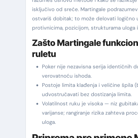
isključivo od sreće. Martingale podrazume
ostvariš dobitak; to može delovati logično u 
protivnicima, pozicijom, strukturama uloga 
Zašto Martingale funkcion
ruletu
Poker nije nezavisna serija identičnih d
verovatnoću ishoda.
Postoje limita klađenja i veličine špila
udvostručavati bez dostizanja limita.
Volatilnost ruku je visoka — niz gubitak
varijanse; rangiranje rizika zahteva p
uloga.
Priprema pre primene M