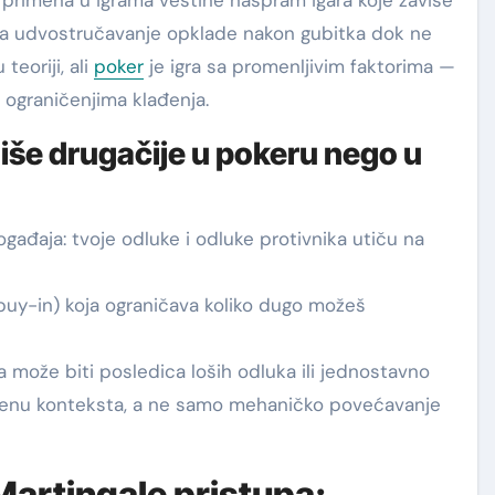
va udvostručavanje opklade nakon gubitka dok ne
teoriji, ali
poker
je igra sa promenljivim faktorima —
i ograničenjima klađenja.
iše drugačije u pokeru nego u
ogađaja: tvoje odluke i odluke protivnika utiču na
 (buy-in) koja ograničava koliko dugo možeš
a može biti posledica loših odluka ili jednostavno
rocenu konteksta, a ne samo mehaničko povećavanje
artingale pristupa: