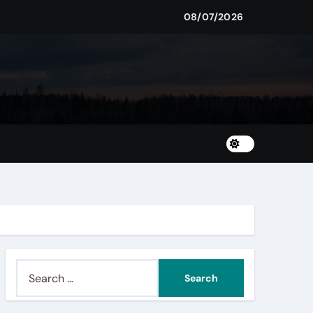
atativne strategije
08/07/2026
k (short‑stack)
resije
Search
for: