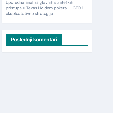
Uporedna analiza glavnih strateških
pristupa u Texas Holdem pokera — GTO i
eksploatativne strategije
Poslednji komentari