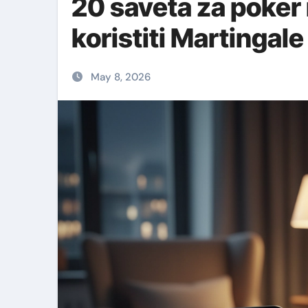
20 saveta za poker 
koristiti Martingal
May 8, 2026